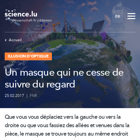
Skip
to
DE
main
content
Accueil
ILLUSION D’OPTIQUE
Un masque qui ne cesse de
suivre du regard
25.02.2017
|
FNR
Que vous vous déplaciez vers la gauche ou vers la
droite ou que vous fassiez des allées et venues dans la
pièce, le masque se trouve toujours au même endroit