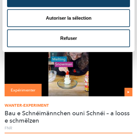
Quel ballon éclate le plus vite au soleil ?
FNR
Autoriser la sélection
Refuser
Expérimenter
WANTER-EXPERIMENT
Bau e Schnéimännchen ouni Schnéi – a looss
e schmëlzen
FNR