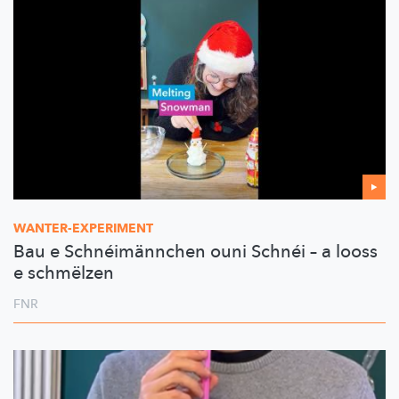
WANTER-EXPERIMENT
Bau e Schnéimännchen ouni Schnéi – a looss
e schmëlzen
FNR