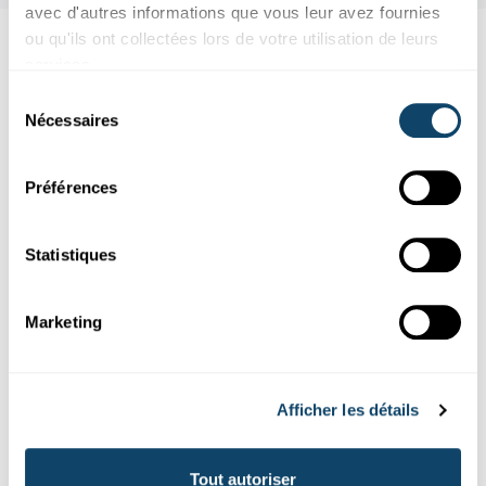
avec d'autres informations que vous leur avez fournies
ou qu'ils ont collectées lors de votre utilisation de leurs
Aussi intéréssant
services.
Sélection
Nécessaires
du
EXPERIMENT
PHYSIK
consentement
Préférences
Statistiques
Marketing
Afficher les détails
Expérimenter
L'ÉNERGIE DU SOLEIL
Tout autoriser