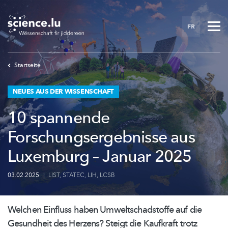
Skip
to
FR
main
content
Startseite
NEUES AUS DER WISSENSCHAFT
10 spannende
Forschungsergebnisse aus
Luxemburg – Januar 2025
03.02.2025
|
LIST
,
STATEC
,
LIH
,
LCSB
Welchen Einfluss haben
Umweltschadstoffe
auf die
Gesundheit des Herzens? Steigt die Kaufkraft trotz