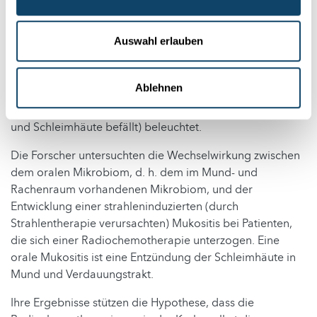
In einer aktuellen Veröffentlichung der Universität
Luxemburg und der Universität des Saarlandes wird die
Auswahl erlauben
Dynamik des oralen Mikrobioms während der
Radiochemotherapie bei Patienten mit
Ablehnen
Plattenepithelkarzinom im Kopf- und Halsbereich (die
häufigste Krebsart im Kopf- und Halsbereich, die die Haut
und Schleimhäute befällt) beleuchtet.
Die Forscher untersuchten die Wechselwirkung zwischen
dem oralen Mikrobiom, d. h. dem im Mund- und
Rachenraum vorhandenen Mikrobiom, und der
Entwicklung einer strahleninduzierten (durch
Strahlentherapie verursachten) Mukositis bei Patienten,
die sich einer Radiochemotherapie unterzogen. Eine
orale Mukositis ist eine Entzündung der Schleimhäute in
Mund und Verdauungstrakt.
Ihre Ergebnisse stützen die Hypothese, dass die