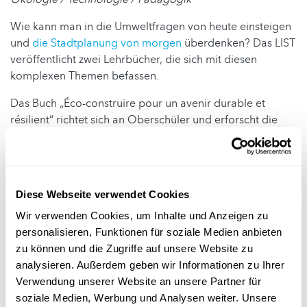
Wie kann man in die Umweltfragen von heute einsteigen
und
die Stadtplanung von morgen
überdenken? Das LIST
veröffentlicht zwei Lehrbücher, die sich mit diesen
komplexen Themen befassen.
Das Buch „Éco-construire pour un avenir durable et
résilient“ richtet sich an Oberschüler und erforscht die
Dimensionen der Stadtplanung und des Bauens,
insbesondere im Hinblick auf den CO2-Ausstoß. Laut
Pressemitteilung bietet es konkrete Lösungen zur
Dekarbonisierung des Sektors und zur Bewältigung der
Diese Webseite verwendet Cookies
klimatischen Herausforderungen. Die Leser finden darin
Wir verwenden Cookies, um Inhalte und Anzeigen zu
Informationen zu den neuesten technologischen
personalisieren, Funktionen für soziale Medien anbieten
Entwicklungen und erfahren, wie Städte in grünere
zu können und die Zugriffe auf unsere Website zu
Räume verwandelt werden können. Das zweite Buch,
analysieren. Außerdem geben wir Informationen zu Ihrer
„Bauen für die Zukunft: Nachhaltiges Bauen mit Rücksicht
Verwendung unserer Website an unsere Partner für
auf den Klimawandel“, richtet sich an Schülerinnen und
soziale Medien, Werbung und Analysen weiter. Unsere
Schüler des vierten Zyklus der Grundschulbildung. Darin