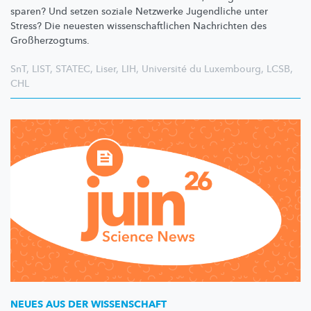
sparen? Und setzen soziale Netzwerke Jugendliche unter
Stress? Die neuesten
wissenschaftlichen
Nachrichten des
Großherzogtums.
SnT
,
LIST
,
STATEC
,
Liser
,
LIH
,
Université du Luxembourg
,
LCSB
,
CHL
NEUES AUS DER WISSENSCHAFT