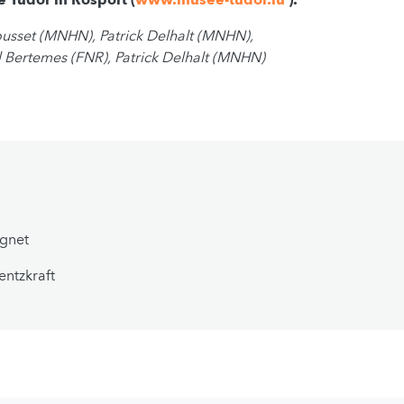
 Tudor in Rosport (
www.musee-tudor.lu
).
ousset (MNHN),
Patrick Delhalt (MNHN),
 Bertemes (FNR), Patrick Delhalt (MNHN)
gnet
entzkraft