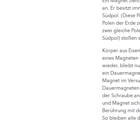
Ein Magnet zieht
an. Er besitzt i
Südpol. (Diese P
Polen der Erde z
zwei gleiche Po
Südpol) stoßen s
Körper aus Eisen
eines Magneten 
wieder, bleibt n
ein Dauermagnet
Magnet im Versu
Dauermagneten be
der Schraube and
und Magnet sich 
Berührung mit de
So bleiben alle 