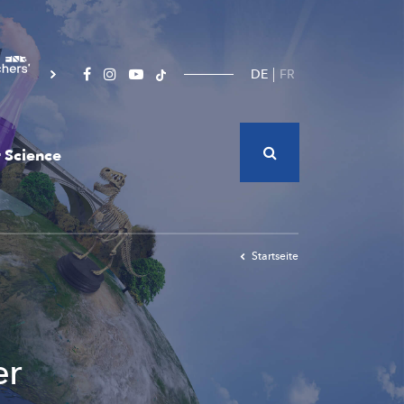
DE
FR
 Science
Startseite
er