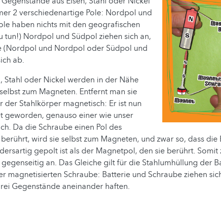
 Gegenstände aus Eisen, Stahl oder Nickel
mmer 2 verschiedenartige Pole: Nordpol und
ole haben nichts mit den geografischen
u tun!) Nordpol und Südpol ziehen sich an,
le (Nordpol und Nordpol oder Südpol und
ich ab.
, Stahl oder Nickel werden in der Nähe
selbst zum Magneten. Entfernt man sie
ur der Stahlkörper magnetisch: Er ist nun
 geworden, genauso einer wie unser
ch. Da die Schraube einen Pol des
rührt, wird sie selbst zum Magneten, und zwar so, dass die 
ersartig gepolt ist als der Magnetpol, den sie berührt. Somit
gegenseitig an. Das Gleiche gilt für die Stahlumhüllung der Bat
r magnetisierten Schraube: Batterie und Schraube ziehen sich
drei Gegenstände aneinander haften.