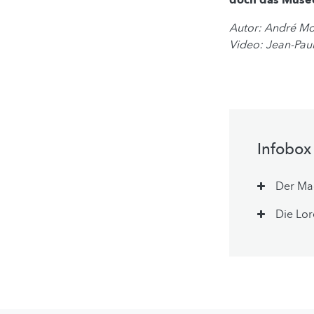
doch das Musée
Autor: André M
Video: Jean-Paul
Infobox
Der Ma
Die Lor