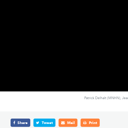
Patrick Delhalt (MNHN), Je
Share
Tweet
Mail
Print