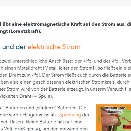
 übt eine elektromagnetische Kraft auf den Strom aus, d
gt (Lorentzkraft).
e und der
elektrische Strom
t zwei unterschiedliche Anschlüsse: der +Pol und der -Pol. Ve
 einen Metalldraht (Metall leitet den Strom!), so fließt ein el
en Draht zum -Pol. Der Strom fließt auch durch die Batterie se
ben also einen geschlossenen elektrischen Stromkreis, durch 
eser Strom wird von der Batterie erzeugt. In unserm Versuch fli
ickelten Draht (= Spule).
e“ Batterien und „stärkere“ Batterien. Die
erie wird richtigerweise als „
Spannung
der
net. Unsere kleine Batterie hat nur eine
5 Volt, groß genug, um den notwendigen