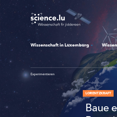
Skip
to
main
content
Wissenschaft in Luxemburg
Wissen
Experimentieren
LORENTZKRAFT
Baue e