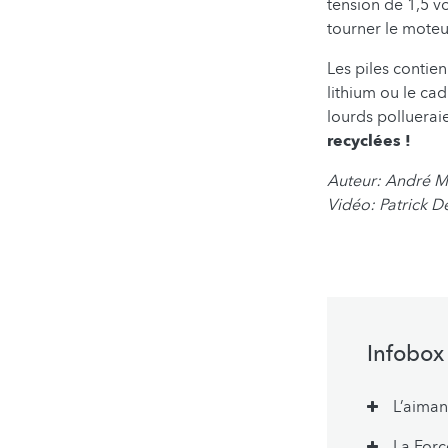
tension de 1,5 vo
tourner le moteu
Les piles contie
lithium ou le ca
lourds pollueraie
recyclées !
Auteur: André 
Vidéo: Patrick D
Infobox
L’aiman
La Forc