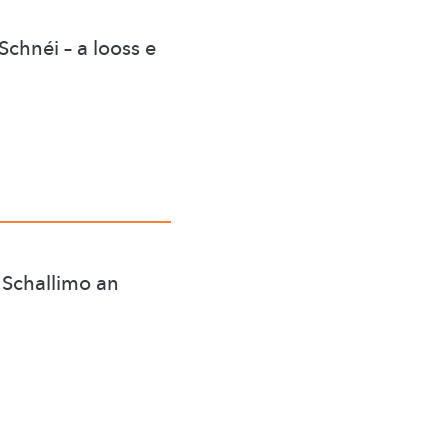
chnéi – a looss e
 Schallimo an