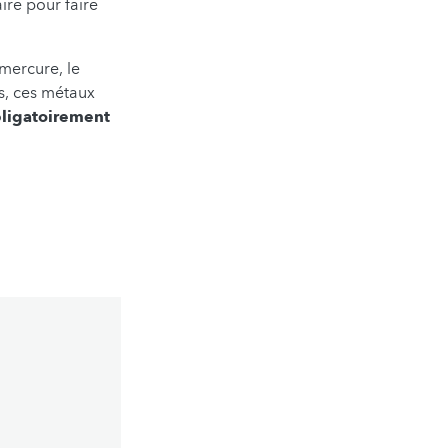
aire pour faire
mercure, le
s, ces métaux
bligatoirement