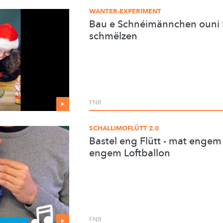
WANTER-EXPERIMENT
Bau e Schnéimännchen ouni S
schmëlzen
FNR
SCHALLIMOFLÜTT 2.0
Bastel eng Flütt - mat engem
engem Loftballon
FNR