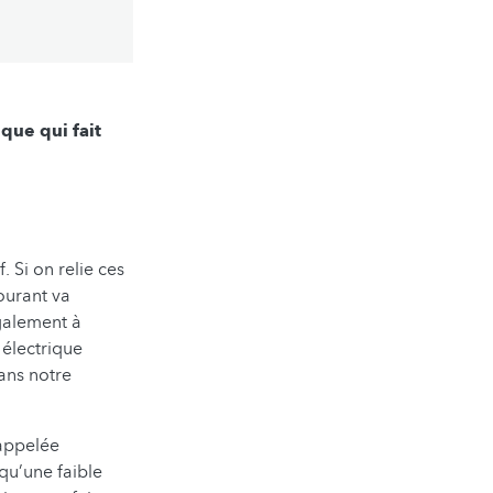
que qui fait
. Si on relie ces
ourant va
également à
t électrique
Dans notre
t appelée
 qu’une faible