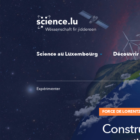
Skip
to
main
content
Science au Luxembourg
Découvrir
Expérimenter
FORCE DE LORENT
Constr