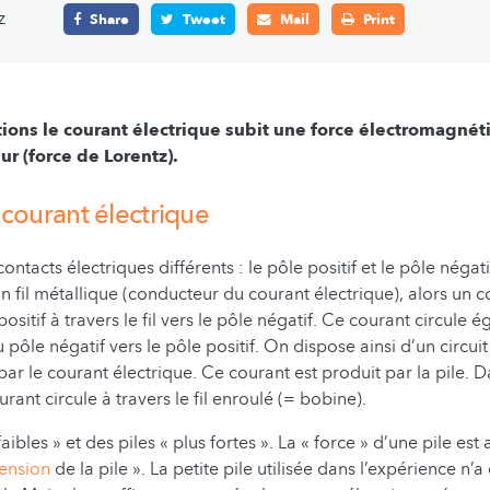
z
Share
Tweet
Mail
Print
ions le courant électrique subit une force électromagnéti
ur (force de Lorentz).
e
courant électrique
ontacts électriques différents : le pôle positif et le pôle négatif
n fil métallique (conducteur du courant électrique), alors un c
positif à travers le fil vers le pôle négatif. Ce courant circule 
du pôle négatif vers le pôle positif. On dispose ainsi d’un circui
ar le courant électrique. Ce courant est produit par la pile. 
rant circule à travers le fil enroulé (= bobine).
 faibles » et des piles « plus fortes ». La « force » d’une pile es
ension
de la pile ». La petite pile utilisée dans l’expérience n’a