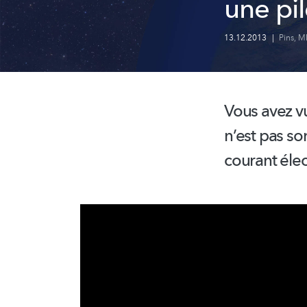
une pil
13.12.2013
|
Pins
,
M
Vous avez vu
n’est pas so
courant éle