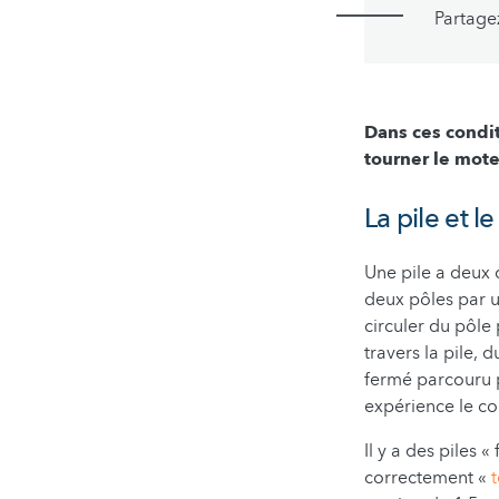
Partage
Dans ces condit
tourner le mote
La pile et l
Une pile a deux c
deux pôles par u
circuler du pôle 
travers la pile, 
fermé parcouru p
expérience le cou
Il y a des piles «
correctement «
t