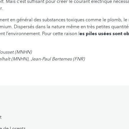
lt. Mais c’est suffisant pour créer le courant électrique nécess
r.
nnent en général des substances toxiques comme le plomb, le 
dmium. Dispersés dans la nature même en très petites quantité
nt l’environnement. Pour cette raison l
es piles usées sont o
Mousset (MNHN)
elhalt (MNHN), Jean-Paul Bertemes (FNR)
t
e de Lorentz