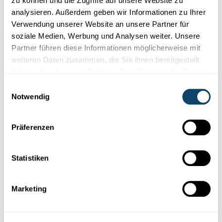
zu können und die Zugriffe auf unsere Website zu
Obstbäume nehmen, in der Regel, Schwermetalle
analysieren. Außerdem geben wir Informationen zu Ihrer
leichter auf als Beerensträucher oder
Verwendung unserer Website an unsere Partner für
Bodengemüse. Deshalb werden diese etwa in
soziale Medien, Werbung und Analysen weiter. Unsere
Industriegebieten benutzt, um Böden von
Partner führen diese Informationen möglicherweise mit
weiteren Daten zusammen, die Sie ihnen bereitgestellt
Schwermetallen zu reinigen. Dies nennt man
haben oder die sie im Rahmen Ihrer Nutzung der Dienste
Bioremediation.
gesammelt haben.
Einwilligungsauswahl
Dr. Henry-Michel Cauchie
Notwendig
Präferenzen
Statistiken
Marketing