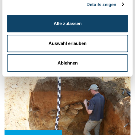
Mr Science
Details zeigen
PHYTOMINING
Alle zulassen
Mat Planze Metaller aus dem Buedem zéien
Wéi zéie Planzen Metaller aus dem Buedem? A kann ee mat
Planzen och Gold gewannen? De Mr Science ënnersicht
Auswahl erlauben
Phytomining...
FNR
,
LNS
,
LIST
Ablehnen