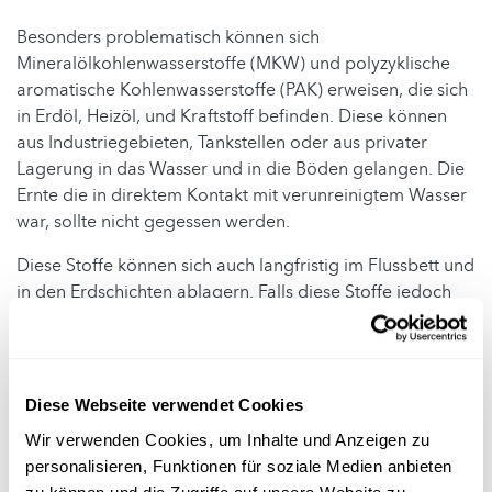
Besonders problematisch können sich
Mineralölkohlenwasserstoffe (MKW) und polyzyklische
aromatische Kohlenwasserstoffe (PAK) erweisen, die sich
in Erdöl, Heizöl, und Kraftstoff befinden. Diese können
aus Industriegebieten, Tankstellen oder aus privater
Lagerung in das Wasser und in die Böden gelangen. Die
Ernte die in direktem Kontakt mit verunreinigtem Wasser
war, sollte nicht gegessen werden.
Diese Stoffe können sich auch langfristig im Flussbett und
in den Erdschichten ablagern. Falls diese Stoffe jedoch
stark im Hochwasser verdünnt waren (diffuse
Verschmutzung), besteht laut Umweltamt kein erhebliches
Risiko für die nächsten Ernten oder für Obstbäume.
Diese Webseite verwendet Cookies
In Öl und Kraftstoff befinden sich zudem auch
Schwermetalle. Diese stellen ein weiters Problem dar.
Wir verwenden Cookies, um Inhalte und Anzeigen zu
personalisieren, Funktionen für soziale Medien anbieten