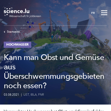
Skip
to
FR
main
content
Startseite
HOCHWASSER
Kann man Obst und Gemüse
aus
Überschwemmungsgebieten
noch essen?
03.08.2021
|
LIST
,
IBLA
,
FNR