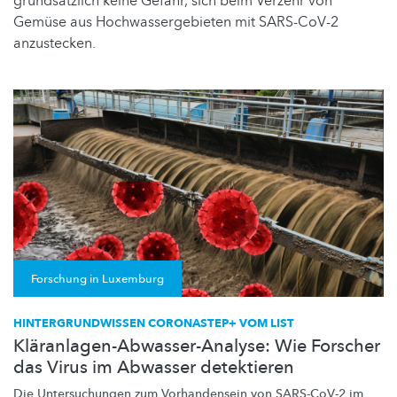
grundsätzlich keine Gefahr, sich beim Verzehr von
Gemüse aus Hochwassergebieten mit SARS-CoV-2
anzustecken.
Forschung in Luxemburg
HINTERGRUNDWISSEN CORONASTEP+ VOM LIST
Kläranlagen-Abwasser-Analyse: Wie Forscher
das Virus im Abwasser detektieren
Die
Untersuchungen
zum Vorhandensein von SARS-CoV-2 im