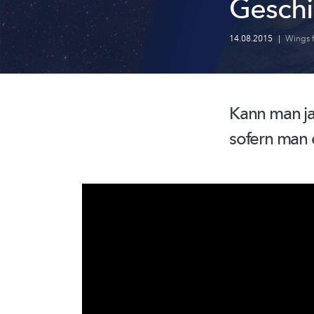
Geschi
14.08.2015
|
Wings f
Kann man
j
sofern man 