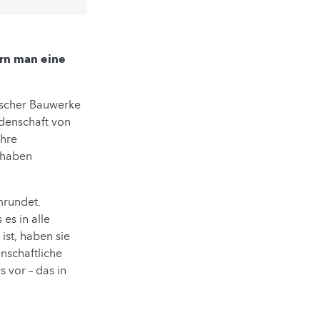
rn man eine
rischer Bauwerke
idenschaft von
ihre
 haben
mrundet.
es in alle
st, haben sie
nschaftliche
s vor – das in