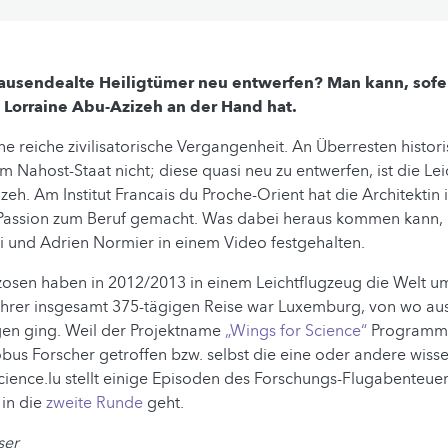
ausendealte Heiligtümer neu entwerfen? Man kann, sofe
 Lorraine Abu-Azizeh an der Hand hat.
ne reiche zivilisatorische Vergangenheit. An Überresten histo
m Nahost-Staat nicht; diese quasi neu zu entwerfen, ist die Le
zeh. Am Institut Francais du Proche-Orient hat die Architektin 
Passion zum Beruf gemacht. Was dabei heraus kommen kann,
i und Adrien Normier in einem Video festgehalten.
zosen haben in 2012/2013 in einem Leichtflugzeug die Welt u
hrer insgesamt 375-tägigen Reise war Luxemburg, von wo aus 
en ging. Weil der Projektname
„Wings for Science“
Programm i
us Forscher getroffen bzw. selbst die eine oder andere wisse
 Science.lu stellt einige Episoden des Forschungs-Flugabenteuer
in die
zweite Runde
geht.
ser