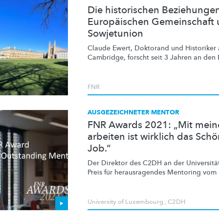
Die historischen Beziehunge
Europäischen Gemeinschaft 
Sowjetunion
Claude Ewert, Doktorand und Historiker a
Cambridge, forscht seit 3 Jahren an den 
FNR
AUSGEZEICHNETER MENTOR
FNR Awards 2021: „Mit mein
arbeiten ist wirklich das Sc
Job.“
Der Direktor des C2DH an der Universitä
Preis für
herausragendes
Mentoring vom 
University of Luxembourg
,
C2DH