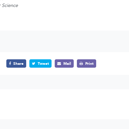
r Science
Share
Tweet
Mail
Print