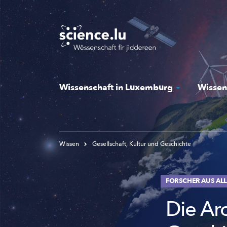
Skip
to
main
content
Wissenschaft in Luxemburg
Wissen
Wissen
Gesellschaft, Kultur und Geschichte
FORSCHER AUS ALL
Die Arc