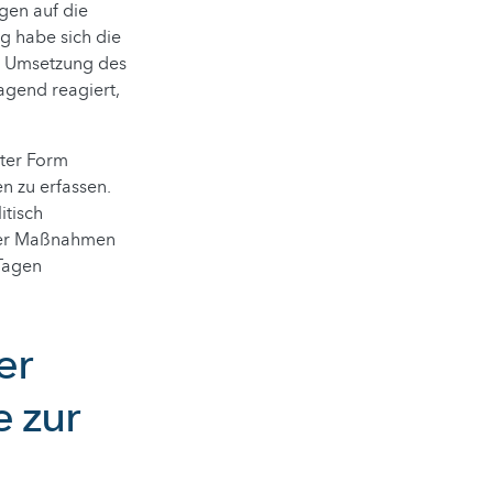
gen auf die
g habe sich die
n Umsetzung des
agend reagiert,
rter Form
n zu erfassen.
itisch
 der Maßnahmen
 Tagen
er
e zur