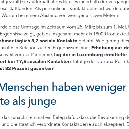
mitgezählt) sie außerhalb ihres Hauses innerhalb der vergang
ese stattfanden. Als persönlicher Kontakt definiert wurde dab
i Worten bei einem Abstand von weniger als zwei Metern.
rde diese Umfrage im Zeitraum vom 25. März bis zum 1. Mai. 
rgebnisse zeigt, gab es insgesamt mehr als 18000 Kontakte. I
nehmer täglich 3,2 soziale Kontakte
gehabt. Wie gering diese
an ihn in Relation zu den Ergebnissen einer
Erhebung aus d
lso weit vor der Pandemie,
lag der in Luxemburg ermittelte
ert bei 17,5 sozialen Kontakten
. Infolge der Corona-Restrik
ast 82 Prozent gesunken
!
 Menschen haben weniger
te als junge
st das zunächst einmal ein Beleg dafür, dass die Bevölkerung d
 und die staatlich verordnete Kontaktsperre auch akzeptiert. 