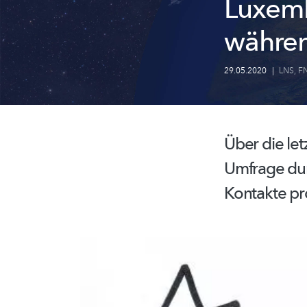
Luxemb
währe
29.05.2020
|
LNS
,
F
Über die le
Umfrage
du
Kontakte pr