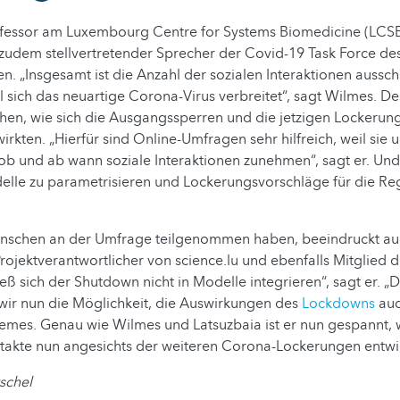
ofessor am Luxembourg Centre for Systems Biomedicine (LCSB
udem stellvertretender Sprecher der Covid-19 Task Force de
en. „Insgesamt ist die Anzahl der sozialen Interaktionen auss
ll sich das neuartige Corona-Virus verbreitet“, sagt Wilmes. De
ehen, wie sich die Ausgangssperren und die jetzigen Lockerun
rkten. „Hierfür sind Online-Umfragen sehr hilfreich, weil sie u
ob und ab wann soziale Interaktionen zunehmen“, sagt er. Un
delle zu parametrisieren und Lockerungsvorschläge für die Re
enschen an der Umfrage teilgenommen haben, beeindruckt au
ojektverantwortlicher von science.lu und ebenfalls Mitglied 
ließ sich der Shutdown nicht in Modelle integrieren“, sagt er. 
ir nun die Möglichkeit, die Auswirkungen des
Lockdowns
auc
emes. Genau wie Wilmes und Latsuzbaia ist er nun gespannt, w
ntakte nun angesichts der weiteren Corona-Lockerungen entwi
schel