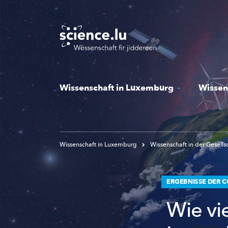
Skip
to
main
content
Wissenschaft in Luxemburg
Wissen
Wissenschaft in Luxemburg
Wissenschaft in der Gesells
ERGEBNISSE DER C
Wie vi