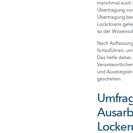
manchmal auch l
Übertragung von
Übertragung ber
Lockdowns geleg
so der Wissensch
Nach Auffassung 
fortzuführen, u
Das helfe dabei,
Verantwortliche
und Ausstiegsstr
geschehen.
Umfrag
Ausarb
Locker