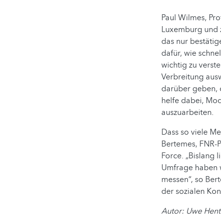
Paul Wilmes, Pr
Luxemburg und z
das nur bestätig
dafür, wie schne
wichtig zu verst
Verbreitung auswi
darüber geben, 
helfe dabei, Mo
auszuarbeiten.
Dass so viele M
Bertemes, FNR-Pr
Force. „Bislang 
Umfrage haben w
messen“, so Bert
der sozialen Ko
Autor: Uwe Hent