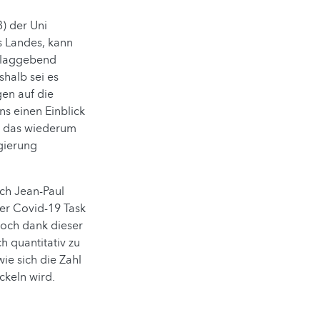
) der Uni
s Landes, kann
chlaggebend
shalb sei es
gen auf die
ns einen Einblick
d das wiederum
gierung
ch Jean-Paul
der Covid-19 Task
„Doch dank dieser
h quantitativ zu
ie sich die Zahl
ckeln wird.