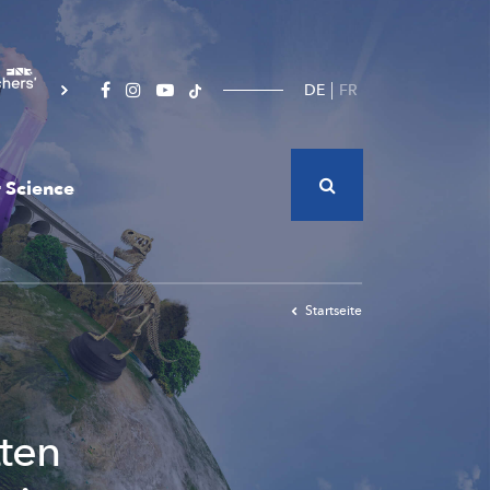
DE
FR
 Science
Startseite
tten