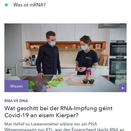
Was ist mRNA?
Wissen
RNA VS DNA
Wat geschitt bei der RNA-Impfung géint
Covid-19 an eisem Kierper?
Mat Hëllef vu
Liewensmëttel
erkläre mir am PISA
Wëssensmagazin
vun RTL, wat den Ënnerscheed tëscht RNA an