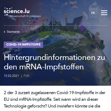
Skip
to
FR
main
content
Startseite
COVID-19 IMPFSTOFFE
Hintergrundinformationen zu
den mRNA-Impfstoffen
15.02.2021
|
FNR
2 der 3 zurzeit zugelassenen
Covid-19-Impfstoffe
in der
EU sind
mRNA-Impfstoffe.
Seit wann wird an dieser
Technologie geforscht? Und inwiefern könnte sie die