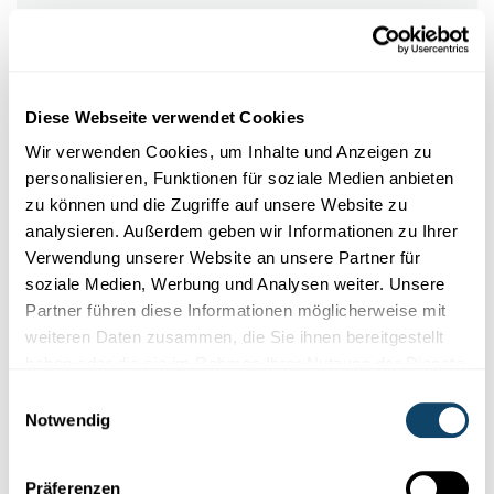
Keine traditionellen Adjuvanzien nötig
Sicherheit
Diese Webseite verwendet Cookies
Wir verwenden Cookies, um Inhalte und Anzeigen zu
Wenn über mRNA-Impfstoffe die Rede ist, kommt es
personalisieren, Funktionen für soziale Medien anbieten
immer wieder zur Frage, ob mRNA-Impfstoffe unser
zu können und die Zugriffe auf unsere Website zu
Erbgut verändern können? Hierzu eine kurze Erklärung:
analysieren. Außerdem geben wir Informationen zu Ihrer
Verwendung unserer Website an unsere Partner für
soziale Medien, Werbung und Analysen weiter. Unsere
Partner führen diese Informationen möglicherweise mit
Infobox
weiteren Daten zusammen, die Sie ihnen bereitgestellt
haben oder die sie im Rahmen Ihrer Nutzung der Dienste
Könnten mRNA-Impfstoffe unser Erbgut
gesammelt haben.
Einwilligungsauswahl
verändern?
Notwendig
Präferenzen