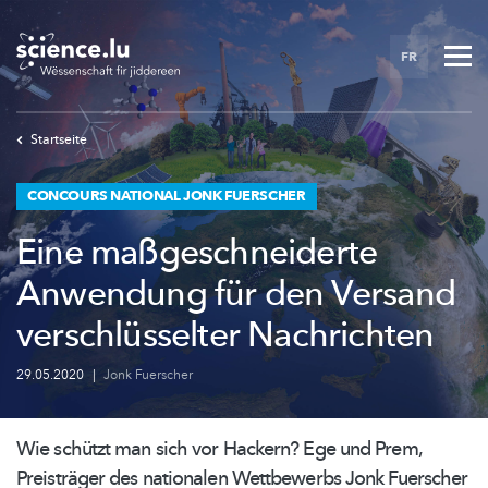
Skip
to
FR
main
content
Startseite
CONCOURS NATIONAL JONK FUERSCHER
Eine maßgeschneiderte
Anwendung für den Versand
verschlüsselter Nachrichten
29.05.2020
|
Jonk Fuerscher
Wie schützt man sich vor Hackern? Ege und Prem,
Preisträger des nationalen Wettbewerbs Jonk Fuerscher