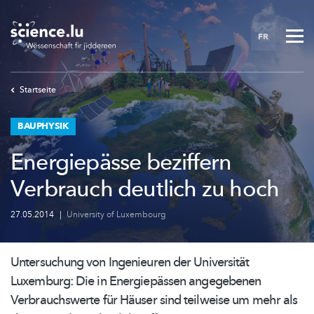
Skip
to
FR
main
content
Startseite
BAUPHYSIK
Energiepässe beziffern
Verbrauch deutlich zu hoch
27.05.2014
|
University of Luxembourg
Untersuchung von Ingenieuren der Universität
Luxemburg: Die in
Energiepässen
angegebenen
Verbrauchswerte
für Häuser sind teilweise um mehr als