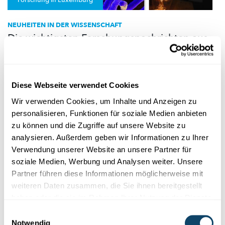
NEUHEITEN IN DER WISSENSCHAFT
Die wichtigsten Forschungsnachrichten aus
Luxemburg - September 2022
Die neuesten
wissenschaftlichen
Erkenntnisse aus Luxemburg in
kurzen Abschnitten
zusammengefasst.
Diese Webseite verwendet Cookies
LIH
,
LCSB
,
Université du Luxembourg
,
LIST
,
STATEC
,
ECGS
,
SnT
,
C2DH
Wir verwenden Cookies, um Inhalte und Anzeigen zu
personalisieren, Funktionen für soziale Medien anbieten
zu können und die Zugriffe auf unsere Website zu
analysieren. Außerdem geben wir Informationen zu Ihrer
Verwendung unserer Website an unsere Partner für
soziale Medien, Werbung und Analysen weiter. Unsere
Partner führen diese Informationen möglicherweise mit
weiteren Daten zusammen, die Sie ihnen bereitgestellt
haben oder die sie im Rahmen Ihrer Nutzung der Dienste
gesammelt haben.
Einwilligungsauswahl
Notwendig