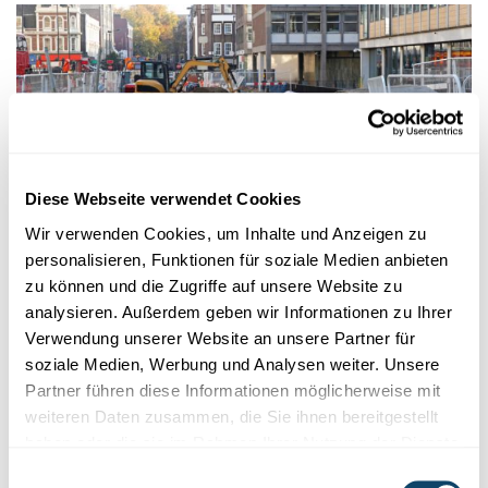
Diese Webseite verwendet Cookies
Wir verwenden Cookies, um Inhalte und Anzeigen zu
personalisieren, Funktionen für soziale Medien anbieten
zu können und die Zugriffe auf unsere Website zu
LOGISTIK VON BAUSTELLEN IN DER STADT
analysieren. Außerdem geben wir Informationen zu Ihrer
Innovative Lösungen für ein besseres
Verwendung unserer Website an unsere Partner für
Management
soziale Medien, Werbung und Analysen weiter. Unsere
Transport von Baumaterial reduzieren: Forscher suchen nach
Partner führen diese Informationen möglicherweise mit
nachhaltiger Lösung für ein verbesserte
Lebensqualität
der
weiteren Daten zusammen, die Sie ihnen bereitgestellt
Stadtbewohner.
haben oder die sie im Rahmen Ihrer Nutzung der Dienste
gesammelt haben.
Einwilligungsauswahl
LIST