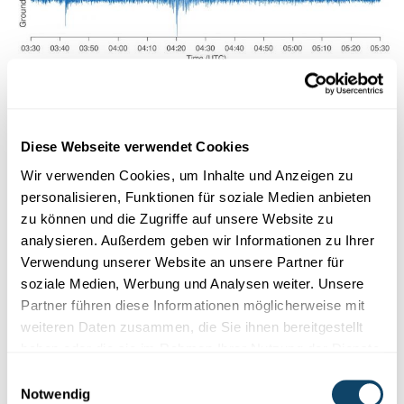
Diese Webseite verwendet Cookies
ATOMWAFFENTEST
AN NORDKOREA
Seismogramm vu Lëtzebuerg huet
Wir verwenden Cookies, um Inhalte und Anzeigen zu
d’Explosioun enregistréiert
personalisieren, Funktionen für soziale Medien anbieten
zu können und die Zugriffe auf unsere Website zu
Zu Walfer gouf an der Nuecht vun e Samschden op e Sonnden
analysieren. Außerdem geben wir Informationen zu Ihrer
eng
Erschütterung
gemooss. Ma wéi wees een, dass et eng
Verwendung unserer Website an unsere Partner für
Explosioun an net en Äerdbiewe wor?
soziale Medien, Werbung und Analysen weiter. Unsere
Partner führen diese Informationen möglicherweise mit
FNR
weiteren Daten zusammen, die Sie ihnen bereitgestellt
haben oder die sie im Rahmen Ihrer Nutzung der Dienste
gesammelt haben.
Einwilligungsauswahl
Notwendig