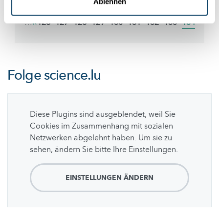
Ablehnen
Pagination
…
Previous
‹‹
Page
126
Page
127
Page
128
Page
129
Page
130
Page
131
Page
132
Page
133
Current
134
page
page
Folge
science.lu
Diese Plugins sind ausgeblendet, weil Sie
Cookies im Zusammenhang mit sozialen
Netzwerken abgelehnt haben. Um sie zu
sehen, ändern Sie bitte Ihre Einstellungen.
EINSTELLUNGEN ÄNDERN