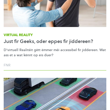
VIRTUAL REALITY
Just fir Geeks, oder eppes fir jiddereen?
D'virtuell Realitéit gëtt ëmmer méi accessibel fir jiddereen. Wat
ass et a wat kënnt op eis duer?
FNR