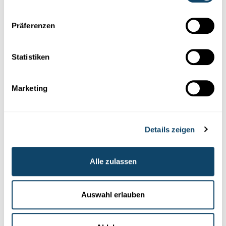
Präferenzen
Statistiken
Marketing
FÉLIX URBAIN IM INTERVIEW
Was ist die Energie der Zukunft?
Details zeigen
Der Material- und
Wirtschaftswissenschaftler
Dr.-Ing. Félix
Urbain über Rekordjagd, was ihn
wissenschaftlich
antreibt und
die Energie von morgen
Alle zulassen
FNR
Auswahl erlauben