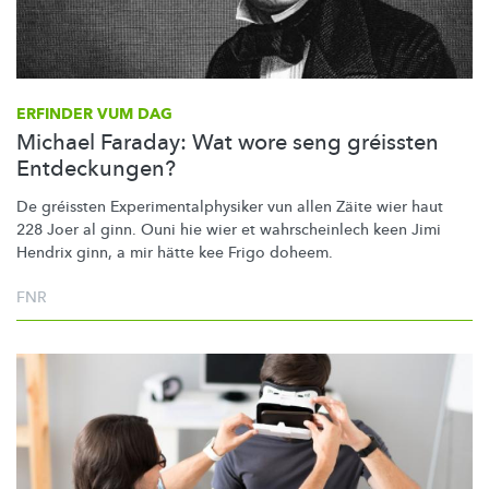
ERFINDER VUM DAG
Michael Faraday: Wat wore seng gréissten
Entdeckungen?
De gréissten
Experimentalphysiker
vun allen Zäite wier haut
228 Joer al ginn. Ouni hie wier et
wahrscheinlech
keen Jimi
Hendrix ginn, a mir hätte kee Frigo doheem.
FNR