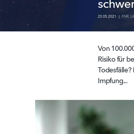
schwer
20.05.2021
|
FNR
,
LI
Von 100.000
Risiko für 
Todesfälle? 
Impfung...