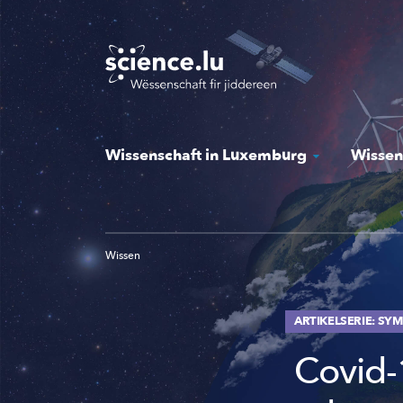
Skip
to
main
content
Wissenschaft in Luxemburg
Wissen
Wissen
ARTIKELSERIE: S
Covid-1