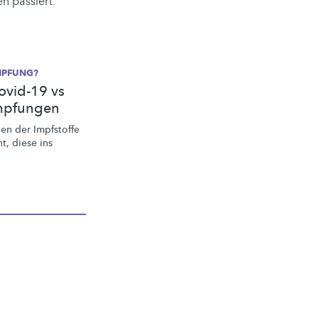
en passiert.
IMPFUNG?
ovid-19 vs
mpfungen
gen
der Impfstoffe
t, diese ins