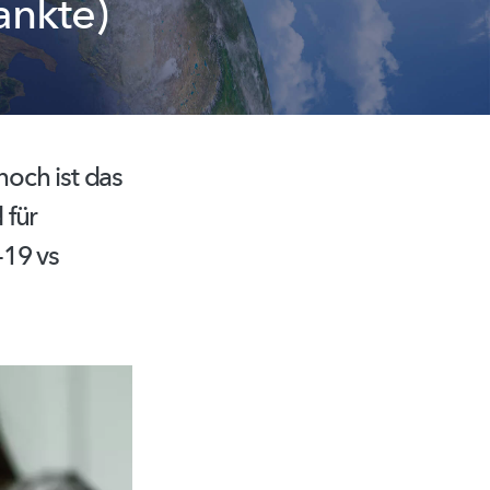
ankte)
och ist das
 für
-19 vs