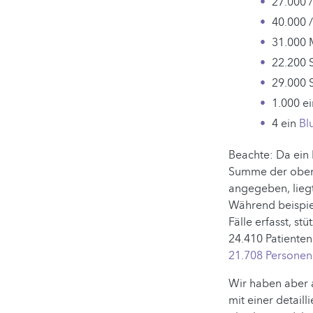
27.000 
40.000 
31.000 
22.200 
29.000 
1.000 e
4 ein
Bl
Beachte: Da ein
Summe der oben 
angegeben, lieg
Während beispie
Fälle erfasst, stü
24.410 Patiente
21.708 Personen
Wir haben aber 
mit einer detail