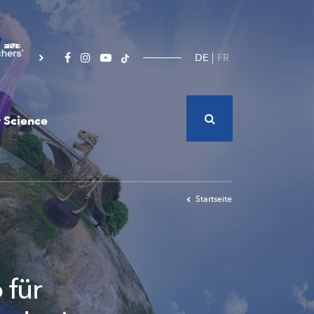
DE
FR
 Science
Startseite
 für