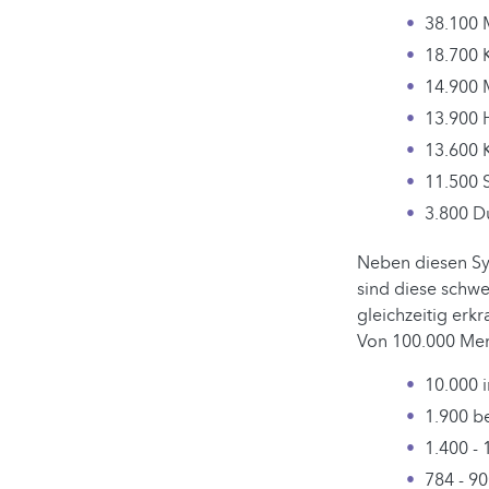
38.100 
18.700 
14.900 
13.900 
13.600 
11.500 S
3.800 Du
Neben diesen Sy
sind diese schwe
gleichzeitig erk
Von 100.000 Mens
10.000 
1.900 b
1.400 - 
784 - 9