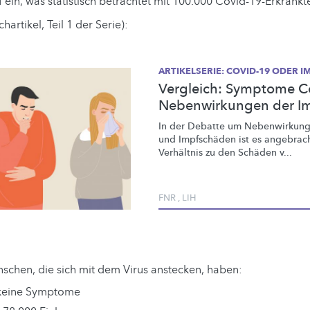
 ein, was statistisch betrachtet mit 100.000 Covid-19-Erkrankt
chartikel, Teil 1 der Serie):
ARTIKELSERIE: COVID-19 ODER 
Vergleich: Symptome C
Nebenwirkungen der I
In der Debatte um
Nebenwirkun
und Impfschäden ist es angebrach
Verhältnis zu den Schäden v...
FNR
,
LIH
schen, die sich mit dem Virus anstecken, haben:
keine Symptome