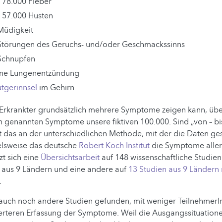
/ 78.000 Fieber
/ 57.000 Husten
Müdigkeit
Störungen des Geruchs- und/oder Geschmackssinns
Schnupfen
ine Lungenentzündung
utgerinnsel
im Gehirn
 Erkrankter grundsätzlich mehrere Symptome zeigen kann, über
genannten Symptome unsere fiktiven 100.000. Sind „von – bi
t das an der unterschiedlichen Methode, mit der die Daten g
lsweise das deutsche
Robert Koch Institut
die Symptome alle
tzt sich eine
Übersichtsarbeit
auf 148 wissenschaftliche Studien
n aus 9 Ländern und eine andere auf
13 Studien aus 9 Ländern
.
auch noch andere Studien gefunden, mit weniger TeilnehmerI
lierteren Erfassung der Symptome. Weil die Ausgangssituatione