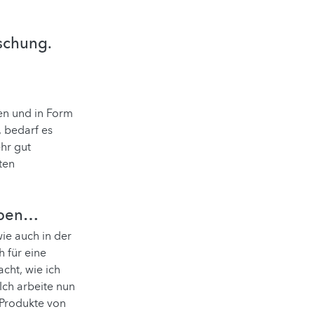
rschung.
en und in Form
, bedarf es
hr gut
ten
eben…
ie auch in der
h für eine
cht, wie ich
Ich arbeite nun
Produkte von