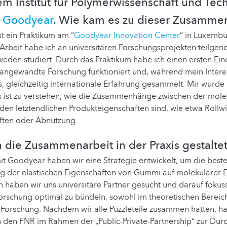
m Institut für Polymerwissenschaft und Tec
d
Goodyear
. Wie kam es zu dieser Zusamme
st ein Praktikum am “
Goodyear Innovation Center
” in Luxemb
Arbeit habe ich an universitären Forschungsprojekten teilge
weden studiert. Durch das Praktikum habe ich einen ersten Ei
ngewandte Forschung funktioniert und, während mein Interes
 gleichzeitig internationale Erfahrung gesammelt. Mir wurde k
 ist zu verstehen, wie die Zusammenhänge zwischen der molek
en letztendlichen Produkteigenschaften sind, wie etwa Rollw
ten oder Abnutzung.
h die Zusammenarbeit in der Praxis gestalte
it Goodyear haben wir eine Strategie entwickelt, um die bes
ng der elastischen Eigenschaften von Gummi auf molekularer 
 haben wir uns universitäre Partner gesucht und darauf fokuss
rschung optimal zu bündeln, sowohl im theoretischen Bereich
 Forschung. Nachdem wir alle Puzzleteile zusammen hatten, h
 den FNR im Rahmen der „Public-Private-Partnership“ zur Dur