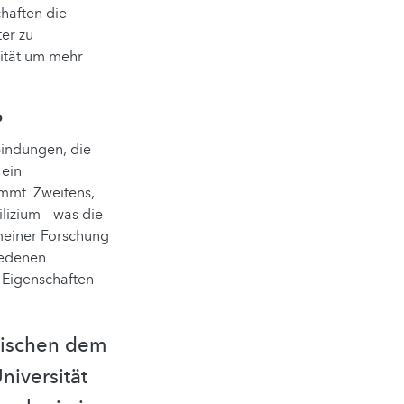
haften die
er zu
zität um mehr
?
bindungen, die
 ein
mmt. Zweitens,
lizium – was die
meiner Forschung
iedenen
r Eigenschaften
zwischen dem
niversität