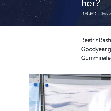
her?
11.03.2019
|
Goodye
Beatriz Bast
Goodyear ge
Gummireif