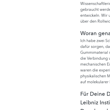
Wissenschaftleri
gebraucht werden
entwickeln. Wir 
über den Rollwid
Woran genau
Ich habe zwei Sc
dafür sorgen, da
Gummimaterial s
die Verbindung v
mechanischen Ei
waren die experi
physikalischen M
auf molekularer
Für Deine D
Leibniz Ins