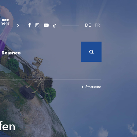
DE
FR
 Science
Startseite
fen