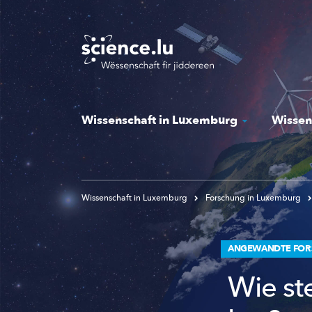
Skip
to
main
content
Wissenschaft in Luxemburg
Wissen
Wissenschaft in Luxemburg
Forschung in Luxemburg
ANGEWANDTE FO
Wie st