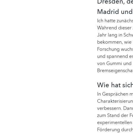
Dresden, de
Madrid un
Ich hatte zunäch
Während dieser 
Jahr lang in Sch
bekommen, wie a
Forschung wuchs,
und spannend es
von Gummi und d
Bremseigenschaf
Wie hat sic
In Gesprächen m
Charakterisieru
verbessern. Dann
zum Stand der Fo
experimentellen
Förderung durch