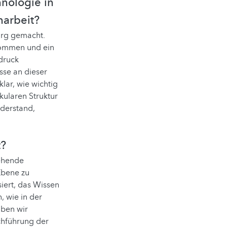
hnologie in
narbeit?
urg gemacht.
nommen und ein
ndruck
se an dieser
lar, wie wichtig
ularen Struktur
iderstand,
t?
tehende
Ebene zu
iert, das Wissen
, wie in der
aben wir
chführung der