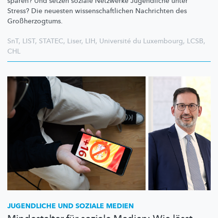
sparen? Und setzen soziale Netzwerke Jugendliche unter
Stress? Die neuesten
wissenschaftlichen
Nachrichten des
Großherzogtums.
SnT
,
LIST
,
STATEC
,
Liser
,
LIH
,
Université du Luxembourg
,
LCSB
,
CHL
JUGENDLICHE UND SOZIALE MEDIEN