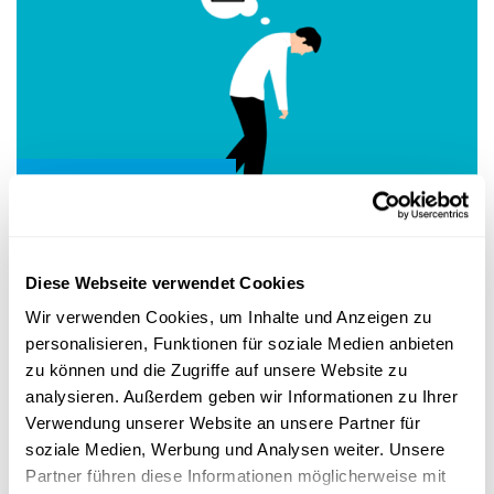
Studienteilnehmer gesucht
STUDIENTEILNEHMER GESUCHT
Post-virale Fatigue: Post-Covid und
Diese Webseite verwendet Cookies
Chronisches Erschöpfungssyndrom
Wir verwenden Cookies, um Inhalte und Anzeigen zu
Waren Sie an Covid-19 erkrankt und haben sich immer noch
personalisieren, Funktionen für soziale Medien anbieten
nicht erholt? Leiden Sie unter chronischer Müdigkeit? Dann ist
...
zu können und die Zugriffe auf unsere Website zu
analysieren. Außerdem geben wir Informationen zu Ihrer
University of Luxembourg
Verwendung unserer Website an unsere Partner für
soziale Medien, Werbung und Analysen weiter. Unsere
Partner führen diese Informationen möglicherweise mit