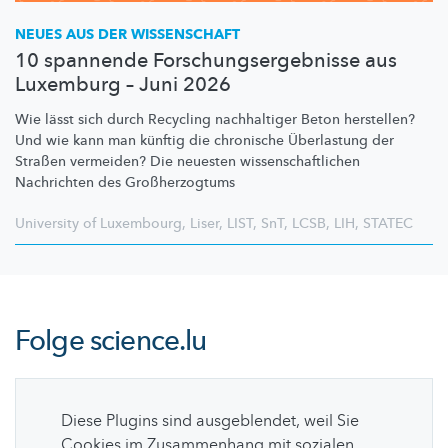
NEUES AUS DER WISSENSCHAFT
10 spannende Forschungsergebnisse aus
Luxemburg – Juni 2026
Wie lässt sich durch Recycling nachhaltiger Beton herstellen?
Und wie kann man künftig die chronische Überlastung der
Straßen vermeiden? Die neuesten
wissenschaftlichen
Nachrichten des
Großherzogtums
University of Luxembourg
,
Liser
,
LIST
,
SnT
,
LCSB
,
LIH
,
STATEC
Folge
science.lu
Diese Plugins sind ausgeblendet, weil Sie
Cookies im Zusammenhang mit sozialen