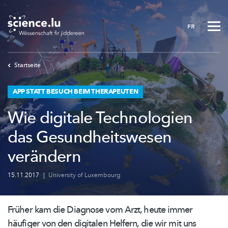
Skip
to
FR
main
content
Startseite
APP STATT BESUCH BEIM THERAPEUTEN
Wie digitale Technologien
das Gesundheitswesen
verändern
15.11.2017
|
University of Luxembourg
Früher kam die Diagnose vom Arzt, heute immer
häufiger von den digitalen Helfern, die wir mit uns