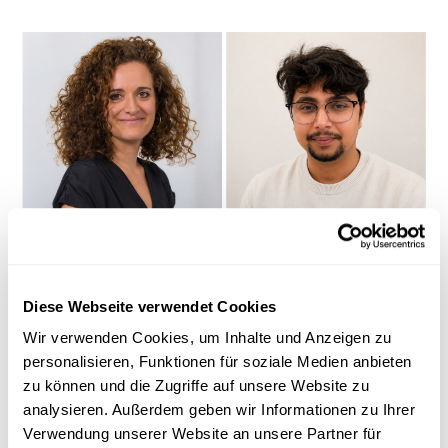
Forschung in Luxemburg
FRAUENGESUNDHEIT
Diese Webseite verwendet Cookies
Gender Health Gap: der große kleine
Unterschied
Wir verwenden Cookies, um Inhalte und Anzeigen zu
personalisieren, Funktionen für soziale Medien anbieten
Forscher des Luxembourg Institute of Health (LIH) haben
zu können und die Zugriffe auf unsere Website zu
Ungleichheiten
zwischen Frauen und Männern in Gesundheit
und Ges...
analysieren. Außerdem geben wir Informationen zu Ihrer
Verwendung unserer Website an unsere Partner für
LIH