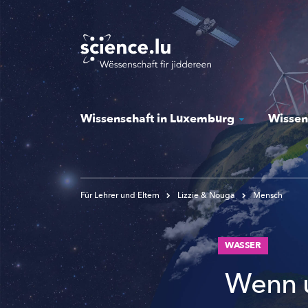
Skip
to
main
content
Wissenschaft in Luxemburg
Wissen
Für Lehrer und Eltern
Lizzie & Nouga
Mensch
WASSER
Wenn u