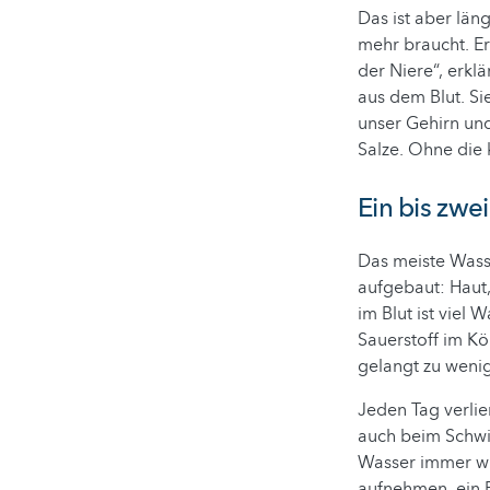
Das ist aber läng
mehr braucht. E
der Niere“, erklä
aus dem Blut. S
unser Gehirn un
Salze. Ohne die k
Ein bis zwe
Das meiste Wasse
aufgebaut: Haut,
im Blut ist viel
Sauerstoff im Kö
gelangt zu weni
Jeden Tag verlie
auch beim Schwi
Wasser immer wie
aufnehmen, ein 