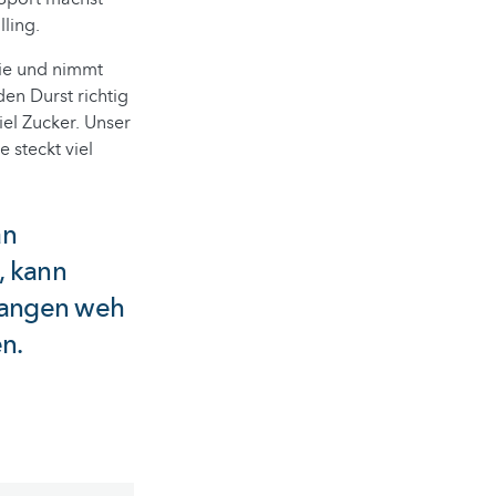
ling.
zzie und nimmt
en Durst richtig
viel Zucker. Unser
 steckt viel
an
, kann
fangen weh
n.