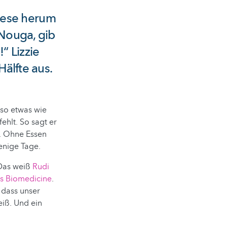
iese herum
„Nouga, gib
“ Lizzie
Hälfte aus.
 so etwas wie
ehlt. So sagt er
n. Ohne Essen
nige Tage.
 Das weiß
Rudi
s Biomedicine
.
 dass unser
eiß. Und ein