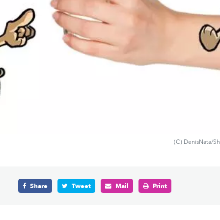
(C) DenisNata/S
Share
Tweet
Mail
Print