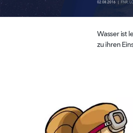
02.08.2016
|
FNR
,
L
Wasser ist
l
zu ihren Ein