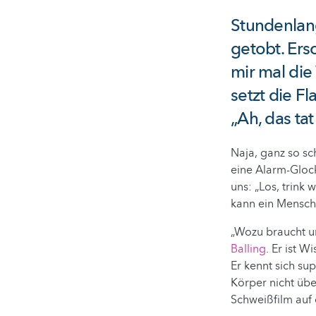
Stundenlan
getobt. Ers
mir mal die
setzt die Fl
„Ah, das tat
Naja, ganz so sc
eine Alarm-Glock
uns: „Los, trink
kann ein Mensch
„Wozu braucht un
Balling
. Er ist W
Er kennt sich su
Körper nicht übe
Schweißfilm auf 