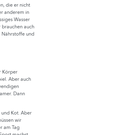
n, die er nicht
er anderem in
üssiges Wasser
er brauchen auch
e Nährstoffe und
r Körper
iel. Aber auch
twendigen
gsamer. Dann
n und Kot. Aber
müssen wir
er am Tag
 Sport machst