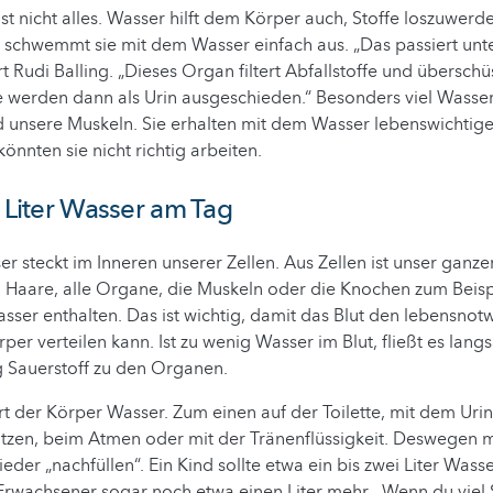
st nicht alles. Wasser hilft dem Körper auch, Stoffe loszuwerde
r schwemmt sie mit dem Wasser einfach aus. „Das passiert unt
rt Rudi Balling. „Dieses Organ filtert Abfallstoffe und übersch
ie werden dann als Urin ausgeschieden.“ Besonders viel Wass
d unsere Muskeln. Sie erhalten mit dem Wasser lebenswichtig
önnten sie nicht richtig arbeiten.
i Liter Wasser am Tag
r steckt im Inneren unserer Zellen. Aus Zellen ist unser ganze
 Haare, alle Organe, die Muskeln oder die Knochen zum Beisp
 Wasser enthalten. Das ist wichtig, damit das Blut den lebensno
rper verteilen kann. Ist zu wenig Wasser im Blut, fließt es lan
g Sauerstoff zu den Organen.
rt der Körper Wasser. Zum einen auf der Toilette, mit dem Uri
tzen, beim Atmen oder mit der Tränenflüssigkeit. Deswegen 
der „nachfüllen“. Ein Kind sollte etwa ein bis zwei Liter Wass
Erwachsener sogar noch etwa einen Liter mehr. „Wenn du viel