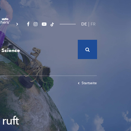
DE
FR
 Science
Startseite
ruft