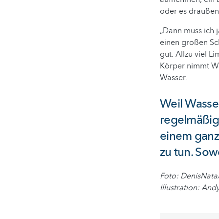
oder es draußen 
„Dann muss ich j
einen großen Sch
gut. Allzu viel L
Körper nimmt Wa
Wasser.
Weil Wasser
regelmäßig 
einem ganz
zu tun. Sow
Foto: DenisNata
Illustration: An