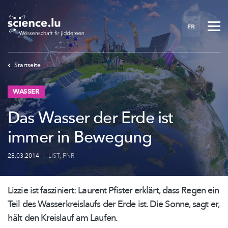
Skip
to
FR
main
content
Startseite
WASSER
Das Wasser der Erde ist
immer in Bewegung
28.03.2014
|
LIST
,
FNR
Lizzie ist fasziniert: Laurent Pfister erklärt, dass Regen ein
Teil des
Wasserkreislaufs
der Erde ist. Die Sonne, sagt er,
hält den Kreislauf am Laufen.