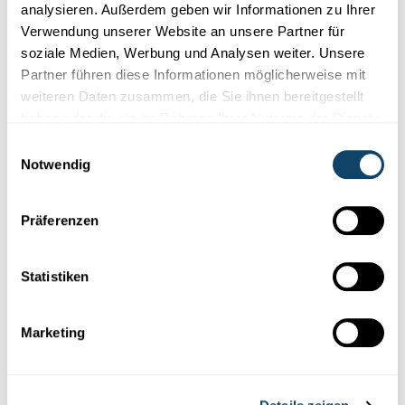
analysieren. Außerdem geben wir Informationen zu Ihrer
Verwendung unserer Website an unsere Partner für
Mr Science
soziale Medien, Werbung und Analysen weiter. Unsere
Partner führen diese Informationen möglicherweise mit
MR SCIENCE
weiteren Daten zusammen, die Sie ihnen bereitgestellt
Wéi kënnen Buedemdéieren eis am Kampf
haben oder die sie im Rahmen Ihrer Nutzung der Dienste
géint de Klimawandel ënnerstëtzen?
gesammelt haben.
Einwilligungsauswahl
Mikroorganismen,
wéi Bakterien a Pilzer, am Buedem zersetzen
Notwendig
dem Mr Science säi Kalzong bannent 6 Wochen quasi komplett
...
Präferenzen
FNR
,
RTL
Statistiken
Marketing