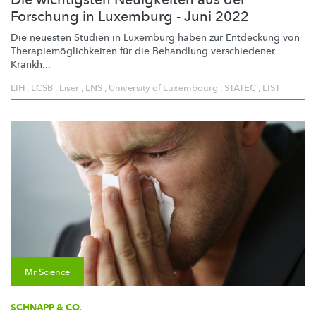
Forschung in Luxemburg - Juni 2022
Die neuesten Studien in Luxemburg haben zur Entdeckung von
Therapiemöglichkeiten
für die Behandlung verschiedener
Krankh...
LIH
,
LCSB
,
Liser
,
LNS
,
University of Luxembourg
,
STATEC
,
LIST
Mr Science
SCHNAPP & CO.