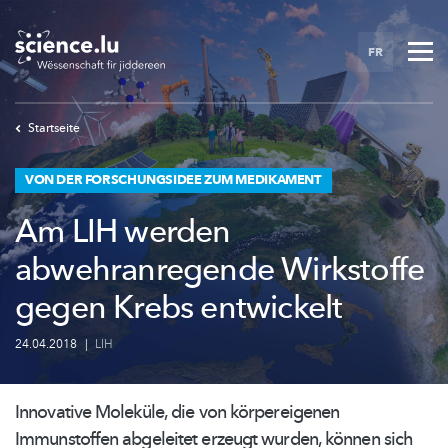
Skip
to
FR
main
content
Startseite
VON DER FORSCHUNGSIDEE ZUM MEDIKAMENT
Am LIH werden
abwehranregende Wirkstoffe
gegen Krebs entwickelt
24.04.2018
|
LIH
Innovative Moleküle, die von
körpereigenen
Immunstoffen abgeleitet erzeugt wurden, können sich