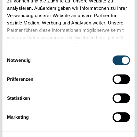
zu können und die Zugriffe auf unsere Website zu
analysieren. Außerdem geben wir Informationen zu Ihrer
Auch interessant
Verwendung unserer Website an unsere Partner für
soziale Medien, Werbung und Analysen weiter. Unsere
KREBS
IMMUNSYSTEM
Partner führen diese Informationen möglicherweise mit
weiteren Daten zusammen, die Sie ihnen bereitgestellt
haben oder die sie im Rahmen Ihrer Nutzung der Dienste
gesammelt haben.
Einwilligungsauswahl
Notwendig
Präferenzen
Statistiken
Wissen
Marketing
IMMUNSCHUTZ VS. VIRUS
Was schützt besser vor Covid-19: Impfung