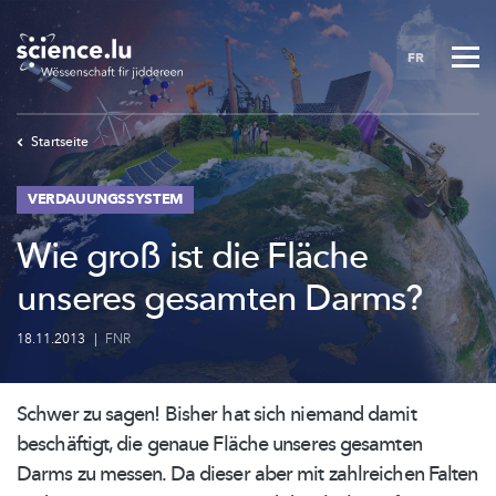
Skip
to
FR
main
content
Startseite
VERDAUUNGSSYSTEM
Wie groß ist die Fläche
unseres gesamten Darms?
18.11.2013
|
FNR
Schwer zu sagen! Bisher hat sich niemand damit
beschäftigt, die genaue Fläche unseres gesamten
Darms zu messen. Da dieser aber mit zahlreichen Falten