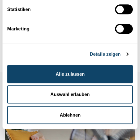
PORTRÄT
Statistiken
„Eine Errungenschaft für Luxemburg und
unsere Forschungsgruppe“
Marketing
Wissenschaftler
des Luxembourg Institute of Health (LIH)
wurden mit einem Prix Galien für ihren
herausragenden
Beitrag
z...
Details zeigen
LIH
Alle zulassen
Auch in dieser Rubrik
Auswahl erlauben
Ablehnen