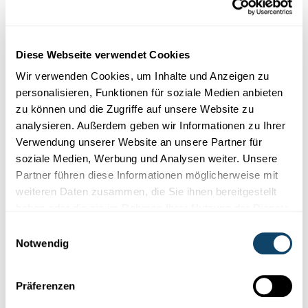
Was weiß die Wissenschaft?
Wissenschaftliche Evidenz in Pandemie-
Zeiten
Diese Webseite verwendet Cookies
Masken, Übertragung,
AstraZeneca-Empfehlungen:
Wissenschaftliche
Evidenz
kristallisiert
sich meistens aus einem
Wir verwenden Cookies, um Inhalte und Anzeigen zu
kontinui...
personalisieren, Funktionen für soziale Medien anbieten
zu können und die Zugriffe auf unsere Website zu
University of Luxembourg
,
LCSB
analysieren. Außerdem geben wir Informationen zu Ihrer
Verwendung unserer Website an unsere Partner für
soziale Medien, Werbung und Analysen weiter. Unsere
Partner führen diese Informationen möglicherweise mit
weiteren Daten zusammen, die Sie ihnen bereitgestellt
haben oder die sie im Rahmen Ihrer Nutzung der Dienste
gesammelt haben.
Einwilligungsauswahl
Notwendig
Präferenzen
Wissenschaft in der Gesellschaft