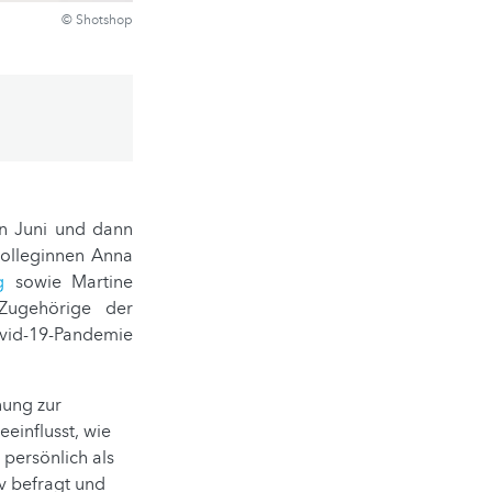
© Shotshop
en Juni und dann
Kolleginnen Anna
g
sowie Martine
 Zugehörige der
Covid-19-Pandemie
nung zur
einflusst, wie
 persönlich als
v befragt und