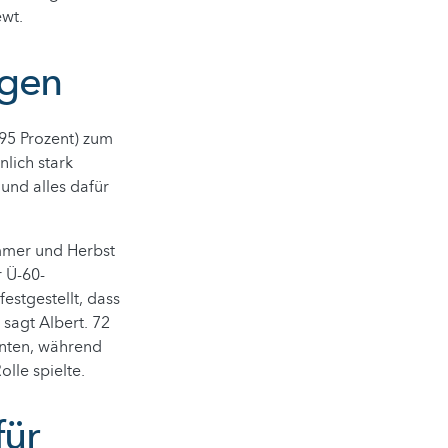
wt.
igen
 95 Prozent) zum
lich stark
und alles dafür
mmer und Herbst
r Ü-60-
estgestellt, dass
sagt Albert. 72
nnten, während
olle spielte.
für