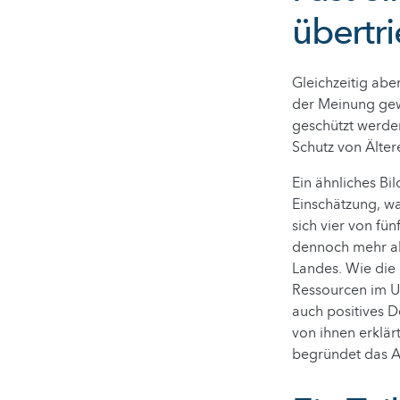
übertr
Gleichzeitig abe
der Meinung gew
geschützt werden
Schutz von Älter
Ein ähnliches Bi
Einschätzung, wa
sich vier von fü
dennoch mehr als
Landes. Wie die P
Ressourcen im U
auch positives D
von ihnen erklär
begründet das A