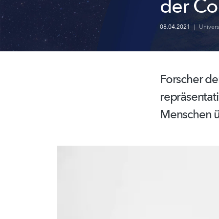
der Co
08.04.2021
|
Univer
Forscher de
repräsentat
Menschen üb