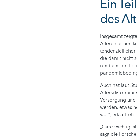
Ein Tei
des Alt
Insgesamt zeigt
Älteren lernen kö
tendenziell eher
die damit nicht
rund ein Fünftel
pandemiebedingt
Auch hat laut St
Altersdiskrimini
Versorgung und i
werden, etwas hö
war“, erklärt Albe
„Ganz wichtig i
sagt die Forsche