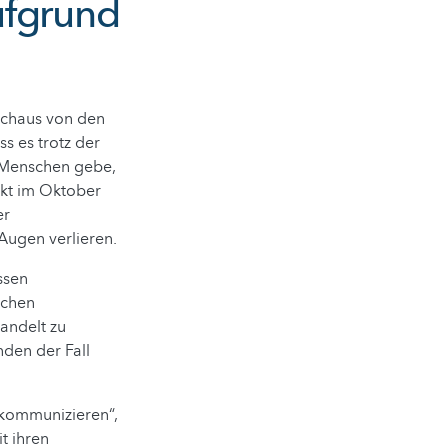
aufgrund
rchaus von den
ss es trotz der
e Menschen gebe,
nkt im Oktober
er
Augen verlieren.
ssen
schen
andelt zu
nden der Fall
 kommunizieren“,
t ihren