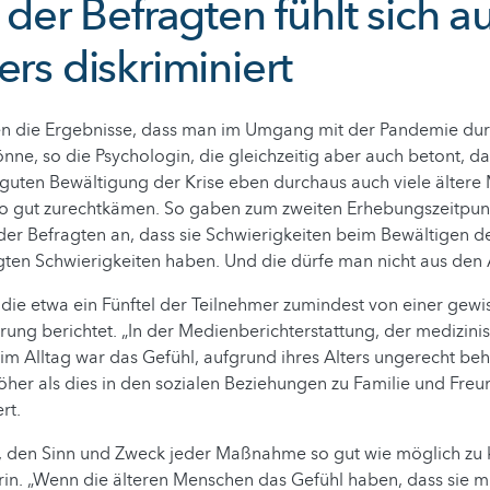
l der Befragten fühlt sich 
ers diskriminiert
en die Ergebnisse, dass man im Umgang mit der Pandemie du
nne, so die Psychologin, die gleichzeitig aber auch betont, da
 guten Bewältigung der Krise eben durchaus auch viele älter
 so gut zurechtkämen. So gaben zum zweiten Erhebungszeitpu
 der Befragten an, dass sie Schwierigkeiten beim Bewältigen d
en Schwierigkeiten haben. Und die dürfe man nicht aus den 
udie etwa ein Fünftel der Teilnehmer zumindest von einer gewi
erung berichtet. „In der Medienberichterstattung, der medizini
m Alltag war das Gefühl, aufgrund ihres Alters ungerecht beh
her als dies in den sozialen Beziehungen zu Familie und Freu
rt.
st, den Sinn und Zweck jeder Maßnahme so gut wie möglich zu
rin. „Wenn die älteren Menschen das Gefühl haben, dass sie mi