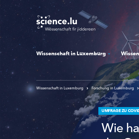
Skip
to
main
content
Wissenschaft in Luxemburg
Wissen
Wissenschaft in Luxemburg
Forschung in Luxemburg
UMFRAGE ZU COVI
Wie ha