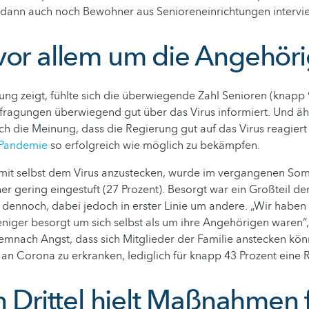
dann auch noch Bewohner aus Senioreneinrichtungen intervie
vor allem um die Angehör
ng zeigt, fühlte sich die überwiegende Zahl Senioren (knapp
fragungen überwiegend gut über das Virus informiert. Und ähn
ch die Meinung, dass die Regierung gut auf das Virus reagiert 
Pandemie
so erfolgreich wie möglich zu bekämpfen.
h mit selbst dem Virus anzustecken, wurde im vergangenen So
her gering eingestuft (27 Prozent). Besorgt war ein Großteil de
dennoch, dabei jedoch in erster Linie um andere. „Wir haben f
niger besorgt um sich selbst als um ihre Angehörigen waren“, 
emnach Angst, dass sich Mitglieder der Familie anstecken kö
t an Corona zu erkranken, lediglich für knapp 43 Prozent eine R
n Drittel hielt Maßnahmen 