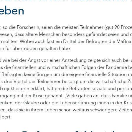
ieben
r, so die Forscherin, seien die meisten Teilnehmer (gut 90 Proz
esen, dass ältere Menschen besonders gefährdet seien und 
 sollten. Wobei auch fast ein Drittel der Befragten die Maß
en für übertrieben gehalten habe.
ld wie bei der Angst vor einer Ansteckung zeigte sich auch bei 
s die finanziellen und wirtschaftlichen Folgen der Pandemie b
nf Befragten keine Sorgen um die eigene finanzielle Situation 
 drei Viertel der Teilnehmer besorgt um die wirtschaftliche Z
rojektleiterin erklärt, hätten die Befragten soziale und persön
mgang mit der Krise genannt. „Viele gaben an, dass Familie u
enken, der Glaube oder die Lebenserfahrung ihnen in der Krise
ten, dass sie in ihrem Leben schon weitaus schwierigere Zeiten
lbert.