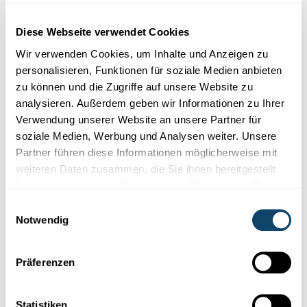
Diese Webseite verwendet Cookies
Wir verwenden Cookies, um Inhalte und Anzeigen zu
personalisieren, Funktionen für soziale Medien anbieten
zu können und die Zugriffe auf unsere Website zu
analysieren. Außerdem geben wir Informationen zu Ihrer
Verwendung unserer Website an unsere Partner für
soziale Medien, Werbung und Analysen weiter. Unsere
Partner führen diese Informationen möglicherweise mit
weiteren Daten zusammen, die Sie ihnen bereitgestellt
haben oder die sie im Rahmen Ihrer Nutzung der Dienste
gesammelt haben.
DAS GESCHLECHT
Einwilligungsauswahl
Über männlich und weiblich entscheidet die
Notwendig
Norm
Das Geschlecht prägt unser Leben von der Geburt bis zum Tod.
Präferenzen
Wir sind entweder Mann oder Frau. Das glauben wir zumindest.
Doch stimmt das wirklich?
Statistiken