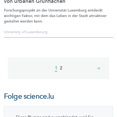
von urbanen Grünflächen
Forschungsprojekt
an der Universität Luxemburg entdeckt
wichtigen Faktor, mit dem das Leben in der Stadt attraktiver
gestaltet werden kann.
University of Luxembourg
Pagination
Current
1
Page
2
Next
››
page
page
Folge
science.lu