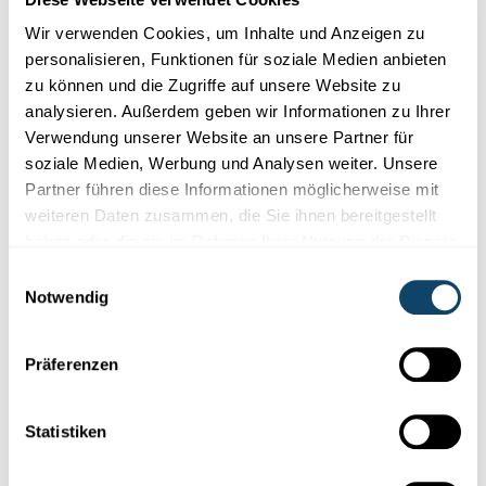
Wir verwenden Cookies, um Inhalte und Anzeigen zu
personalisieren, Funktionen für soziale Medien anbieten
zu können und die Zugriffe auf unsere Website zu
analysieren. Außerdem geben wir Informationen zu Ihrer
Verwendung unserer Website an unsere Partner für
Forschung in Luxemburg
soziale Medien, Werbung und Analysen weiter. Unsere
Partner führen diese Informationen möglicherweise mit
PROGNOSEN ZUR BEVÖLKERUNGSENTWICKLUNG
weiteren Daten zusammen, die Sie ihnen bereitgestellt
Luxemburg auf dem Weg zur Million
haben oder die sie im Rahmen Ihrer Nutzung der Dienste
Die Einwohnerzahl in Luxemburg wächst seit Jahren. Und das
gesammelt haben.
Einwilligungsauswahl
wird sie auch weiterhin. Wie schnell und wie stark das gesch...
Notwendig
STATEC
Präferenzen
Statistiken