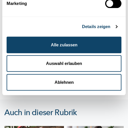
Marketing
Details zeigen
Forschung in Luxemburg
Alle zulassen
ANALYSE DER PARTNERSUCHE
Welche Faktoren auf dem Heiratsmarkt
wichtig sind?
Auswahl erlauben
Von den vielen
Eigenschaften,
die uns ausmachen, sind bei der
Partnersuche nur wenige
ausschlaggebend.
Entscheidend ist...
Ablehnen
University of Luxembourg
Auch in dieser Rubrik