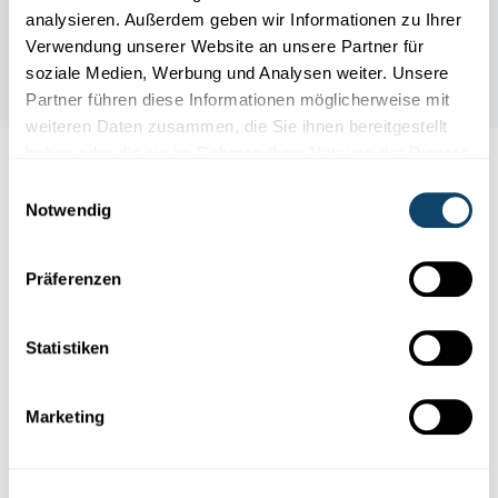
analysieren. Außerdem geben wir Informationen zu Ihrer
Verwendung unserer Website an unsere Partner für
soziale Medien, Werbung und Analysen weiter. Unsere
Partner führen diese Informationen möglicherweise mit
weiteren Daten zusammen, die Sie ihnen bereitgestellt
haben oder die sie im Rahmen Ihrer Nutzung der Dienste
gesammelt haben.
Auch interessant
Einwilligungsauswahl
Notwendig
DEMENZ
ALZHEIMER
Präferenzen
Statistiken
Marketing