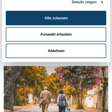
Details zeigen
Wissenschaft in der Gesellschaft
Alle zulassen
HIRNFORSCHUNG
So halten wir unser Gehirn gesund
Auswahl erlauben
Die moderne Arbeitswelt verlangt vom Gehirn tägliche
Höchstleistungen.
Eine Kampagne vermittelt Wissen und Tipps
für Job...
Ablehnen
University of Luxembourg
,
FNR