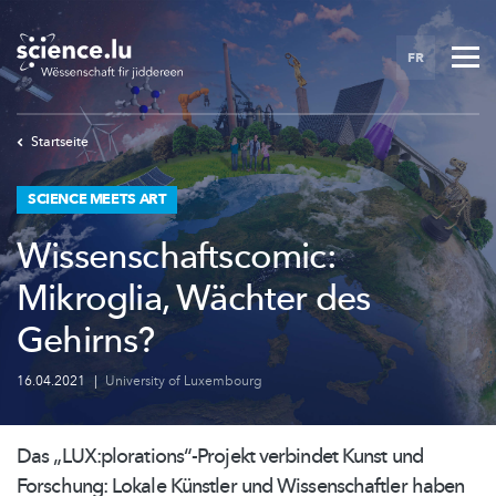
Skip
to
FR
main
content
Startseite
SCIENCE MEETS ART
Wissenschaftscomic:
Mikroglia, Wächter des
Gehirns?
16.04.2021
|
University of Luxembourg
Das
„LUX:plorations“-Projekt
verbindet Kunst und
Forschung: Lokale Künstler und
Wissenschaftler
haben