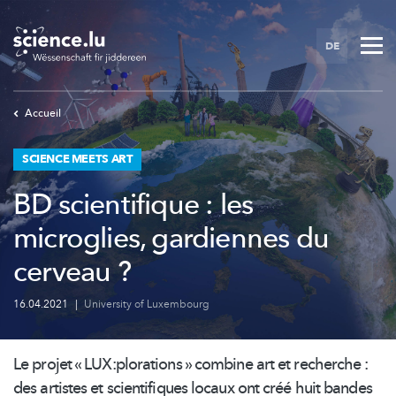
Skip
to
DE
main
content
Accueil
SCIENCE MEETS ART
BD scientifique : les
microglies, gardiennes du
cerveau ?
16.04.2021
|
University of Luxembourg
Le projet «
LUX:plorations
» combine art et recherche :
des artistes et scientifiques locaux ont créé huit bandes