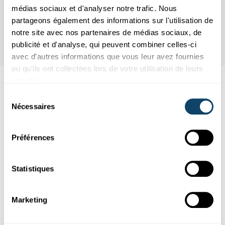
médias sociaux et d'analyser notre trafic. Nous
partageons également des informations sur l'utilisation de
notre site avec nos partenaires de médias sociaux, de
publicité et d'analyse, qui peuvent combiner celles-ci
avec d'autres informations que vous leur avez fournies
ou qu'ils ont collectées lors de votre utilisation de leurs
services.
Aussi intéréssant
Sélection
Nécessaires
du
DEMENZ
ALZHEIMER
consentement
Préférences
Statistiques
Marketing