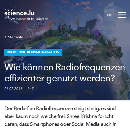
Skip
to
FR
main
content
Startseite
MODERNE KOMMUNIKATION
Wie können Radiofrequenzen
effizienter genutzt werden?
26.02.2016
|
SnT
Der Bedarf an
Radiofrequenzen
steigt stetig, es sind
aber kaum noch welche frei. Shree Krishna forscht
daran, dass Smartphones oder Social Media auch in