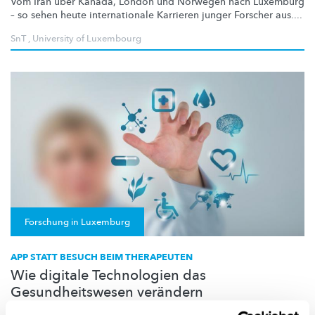
Vom Iran über Kanada, London und Norwegen nach Luxemburg
– so sehen heute
internationale
Karrieren junger Forscher aus....
SnT
,
University of Luxembourg
Forschung in Luxemburg
APP STATT BESUCH BEIM THERAPEUTEN
Wie digitale Technologien das
Gesundheitswesen verändern
Früher kam die Diagnose vom Arzt, heute immer häufiger von