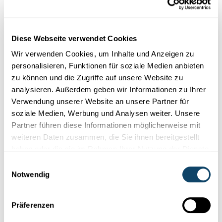
den digitalen Helfern, die wir mit uns rumtragen. Das erleic...
University of Luxembourg
Diese Webseite verwendet Cookies
Wir verwenden Cookies, um Inhalte und Anzeigen zu
personalisieren, Funktionen für soziale Medien anbieten
zu können und die Zugriffe auf unsere Website zu
analysieren. Außerdem geben wir Informationen zu Ihrer
Verwendung unserer Website an unsere Partner für
soziale Medien, Werbung und Analysen weiter. Unsere
Partner führen diese Informationen möglicherweise mit
weiteren Daten zusammen, die Sie ihnen bereitgestellt
haben oder die sie im Rahmen Ihrer Nutzung der Dienste
Forschung in Luxemburg
gesammelt haben.
Einwilligungsauswahl
Notwendig
ICT MEETS CULTURAL HERITAGE
Take a walk through the history of Esch-
Belval with the CrossCult mobile App
Präferenzen
On 26 October 2017, you have the unique opportunity to test