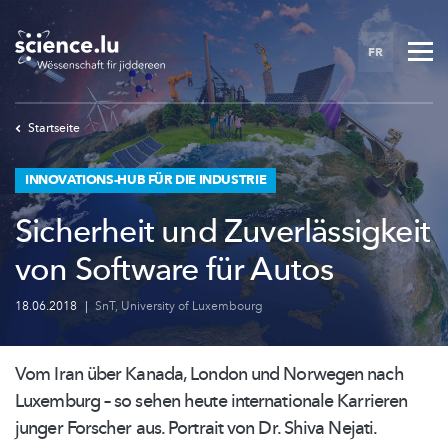
Skip
to
FR
main
content
Startseite
INNOVATIONS-HUB FÜR DIE INDUSTRIE
Sicherheit und Zuverlässigkeit
von Software für Autos
18.06.2018
|
SnT
,
University of Luxembourg
Vom Iran über Kanada, London und Norwegen nach
Luxemburg – so sehen heute
internationale
Karrieren
junger Forscher aus. Portrait von Dr. Shiva Nejati.