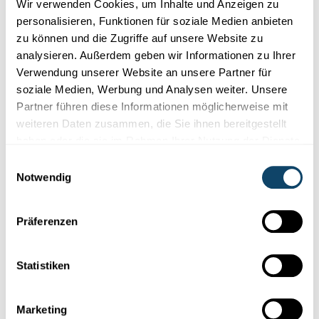
Wir verwenden Cookies, um Inhalte und Anzeigen zu
personalisieren, Funktionen für soziale Medien anbieten
zu können und die Zugriffe auf unsere Website zu
Events
analysieren. Außerdem geben wir Informationen zu Ihrer
Verwendung unserer Website an unsere Partner für
„SCIENCE MEETS MUSIC“ AM 1. MAI @ROCKHAL
soziale Medien, Werbung und Analysen weiter. Unsere
Wenn aus Farben Töne werden: Cyborg Neil
Partner führen diese Informationen möglicherweise mit
Harbisson beim Auftakt von The Sound of
weiteren Daten zusammen, die Sie ihnen bereitgestellt
Data
haben oder die sie im Rahmen Ihrer Nutzung der Dienste
gesammelt haben.
Neil Harbisson ist farbenblind, kann aber mit Hilfe einer
Einwilligungsauswahl
implantierten Antenne Farben hören. Wie er diese Technik
Notwendig
nutzt...
FNR
Präferenzen
Statistiken
Marketing