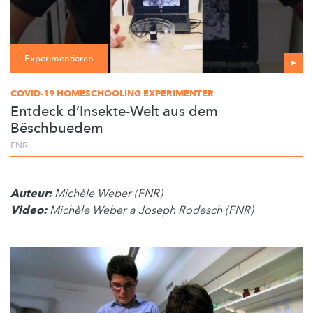
Experimentieren
COVID-19 HOMESCHOOLING EXPERIMENTER
Entdeck d’Insekte-Welt aus dem
Bëschbuedem
FNR
Auteur:
Michèle Weber (FNR)
Video:
Michèle Weber a Joseph Rodesch (FNR)