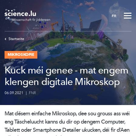
Skip
to
FR
main
content
Startseite
MIKROSKOPIE
Kuck méi genee - mat engem
klengen digitale Mikroskop
06.09.2021
|
FNR
Mat dësem einfache Mikroskop, dee sou grouss ass wéi
eng Täscheluucht kanns du dir op dengem Computer,
Tablett oder Smartphone Detailer ukucken, déi fir d’Aen