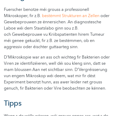
Fuerscher benotze méi grouss a professionell
Mikroskoper, fir z.B.
bestëmmt Strukturen an Zellen
oder
Gewebeprouwen ze ënnersichen. An diagnostesche
Laboe wéi dem Staatslabo ginn sou z.B.
och Gewebeprouwe vu Kriibspatienten hirem Tumeur
méi genee gekuckt, fir z.B. ze bestëmmen, ob en
aggressiv oder éischter guttaarteg sinn.
D’Mikroskopie war an ass och wichteg fir Bakterien oder
Viren ze identifizéieren, well déi sou kleng sinn, datt se
mam bloussen Aan net siichtbar sinn. D’Vergréisserung
vun engem Mikroskop wéi deem, wat mir fir dëst
Experiment benotzt hunn, ass awer leider net grouss
genuch, fir Bakterien oder Vire beobachten ze kënnen.
Tipps