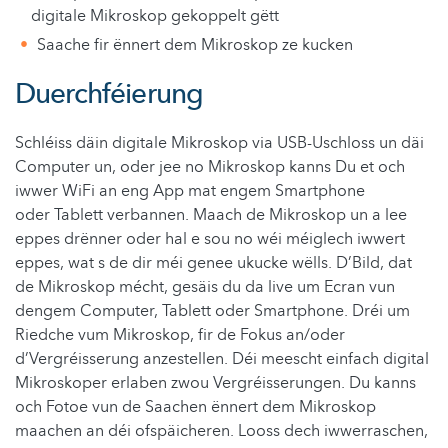
digitale Mikroskop gekoppelt gëtt
Saache fir ënnert dem Mikroskop ze kucken
Duerchféierung
Schléiss däin digitale Mikroskop via USB-Uschloss un däi
Computer un, oder jee no Mikroskop kanns Du et och
iwwer WiFi an eng App mat engem Smartphone
oder Tablett verbannen. Maach de Mikroskop un a lee
eppes drënner oder hal e sou no wéi méiglech iwwert
eppes, wat s de dir méi genee ukucke wëlls. D’Bild, dat
de Mikroskop mécht, gesäis du da live um Ecran vun
dengem Computer, Tablett oder Smartphone. Dréi um
Riedche vum Mikroskop, fir de Fokus an/oder
d’Vergréisserung anzestellen. Déi meescht einfach digital
Mikroskoper erlaben zwou Vergréisserungen. Du kanns
och Fotoe vun de Saachen ënnert dem Mikroskop
maachen an déi ofspäicheren. Looss dech iwwerraschen,