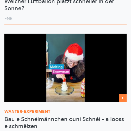
Welcher Luftballon platzt schneller in der
Sonne?
FNR
WANTER-EXPERIMENT
Bau e Schnéimännchen ouni Schnéi – a looss
e schmëlzen