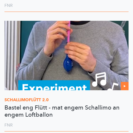
FNR
SCHALLIMOFLÜTT
2.0
Bastel eng Flütt - mat engem Schallimo an
engem Loftballon
FNR