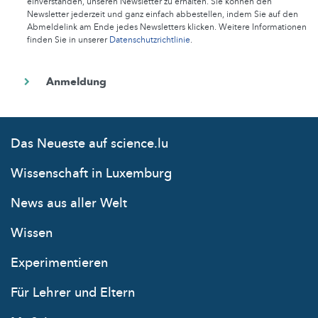
einverstanden, unseren Newsletter zu erhalten. Sie können den
Newsletter jederzeit und ganz einfach abbestellen, indem Sie auf den
Abmeldelink am Ende jedes Newsletters klicken. Weitere Informationen
finden Sie in unserer
Datenschutzrichtlinie
.
Das Neueste auf science.lu
Wissenschaft in Luxemburg
News aus aller Welt
Wissen
Experimentieren
Für Lehrer und Eltern