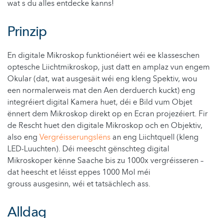
wat s du alles entdecke kanns!
Prinzip
En digitale Mikroskop funktionéiert wéi ee klasseschen
optesche Liichtmikroskop, just datt en amplaz vun engem
Okular (dat, wat ausgesäit wéi eng kleng Spektiv, wou
een normalerweis mat den Aen derduerch kuckt) eng
integréiert digital Kamera huet, déi e Bild vum Objet
ënnert dem Mikroskop direkt op en Ecran projezéiert. Fir
de Rescht huet den digitale Mikroskop och en Objektiv,
also eng
Vergréisserungslëns
an eng Liichtquell (kleng
LED-Luuchten). Déi meescht gënschteg digital
Mikroskoper kënne Saache bis zu 1000x vergréisseren –
dat heescht et léisst eppes 1000 Mol méi
grouss ausgesinn, wéi et tatsächlech ass.
Alldag