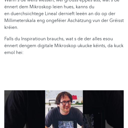
Wann s de wëlls wëssen, wéi grouss eppes ass, wat s de
ënnert dem Mikroskop leien hues, kanns du
en duerchsiichtege Lineal dernieft leeën an do op der
Millimeterskala eng ongeféier Aschätzung vun der Gréisst
kréien.
Falls du Inspiratioun brauchs, wat s de der alles esou
ënnert dengem digitale Mikroskop ukucke kéints, da kuck
emol hei: