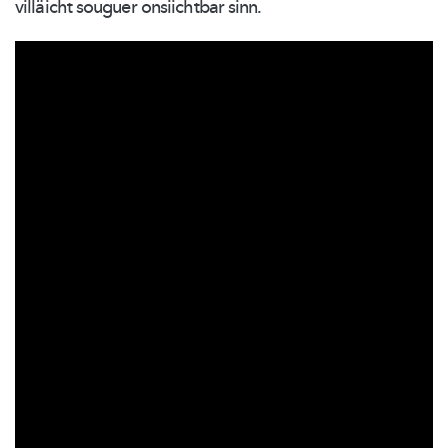
villäicht souguer onsiichtbar sinn.