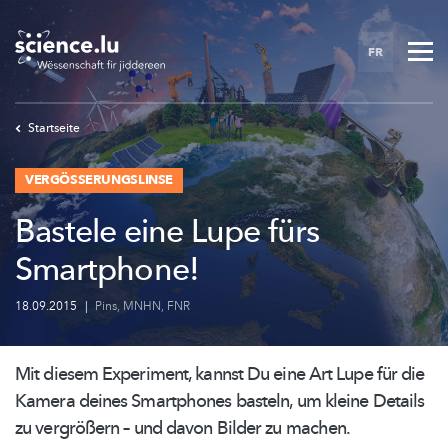
Skip
to
FR
main
content
Startseite
VERGÖSSERUNGSLINSE
Bastele eine Lupe fürs
Smartphone!
18.09.2015
|
Pins
,
MNHN
,
FNR
Mit diesem Experiment, kannst Du eine Art Lupe für die
Kamera deines Smartphones basteln, um kleine Details
zu vergrößern – und davon Bilder zu machen.