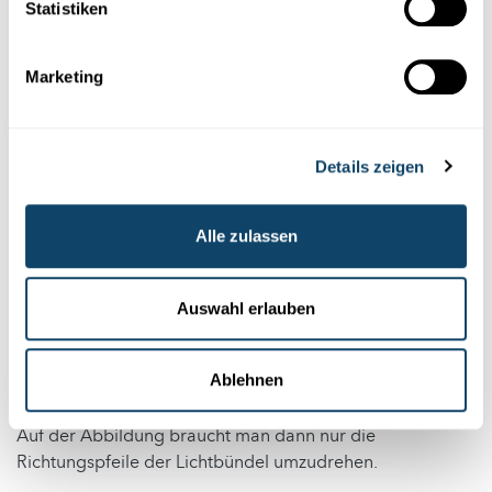
Statistiken
Marketing
Details zeigen
Alle zulassen
Das Lichtbündel 1 wird nicht gebrochen, da es
rechtwinklig in den Stoff eindringt. Alle andern
Auswahl erlauben
Lichtbündel werden gebrochen, 1 am schwächsten, 2
stärker, 3 noch stärker und 4 am stärksten.
Ablehnen
Auch beim umgekehrten Vorgang, wenn Licht vom
durchsichtigen Stoff in Luft austritt, wird es gebrochen.
Auf der Abbildung braucht man dann nur die
Richtungspfeile der Lichtbündel umzudrehen.