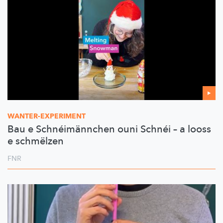
WANTER-EXPERIMENT
Bau e Schnéimännchen ouni Schnéi – a looss
e schmëlzen
FNR