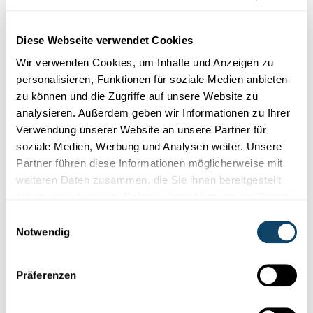
Der rechte Teil eines Wellenbergs erreicht das Glas eher
als der linke Teil. Er breitet sich also langsamer aus. Der
Wellenberg dreht sich insgesamt. Das Lichtbündel ändert
Diese Webseite verwendet Cookies
seine Richtung.
Wir verwenden Cookies, um Inhalte und Anzeigen zu
personalisieren, Funktionen für soziale Medien anbieten
Lichtbrechung allgemein
zu können und die Zugriffe auf unsere Website zu
analysieren. Außerdem geben wir Informationen zu Ihrer
Dringt Licht von der Luft in einen andern durchsichtigen
Verwendung unserer Website an unsere Partner für
Stoff ein, so wird es gebrochen, und zwar umso stärker, je
soziale Medien, Werbung und Analysen weiter. Unsere
schräger es auf die Grenzfläche zwischen den beiden
Partner führen diese Informationen möglicherweise mit
Stoffen trifft.
weiteren Daten zusammen, die Sie ihnen bereitgestellt
haben oder die sie im Rahmen Ihrer Nutzung der Dienste
gesammelt haben.
Einwilligungsauswahl
Notwendig
Präferenzen