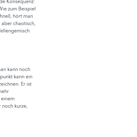
nde Konsequenz:
ie zum Beispiel
hnell, hört man
 aber chaotisch,
Wellengemisch
man kann noch
punkt kann ein
eichnen. Er ist
mehr
s einem
 noch kurze,