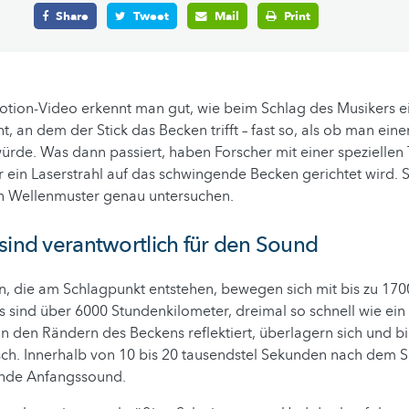
Share
Tweet
Mail
Print
tion-Video erkennt man gut, wie beim Schlag des Musikers e
t, an dem der Stick das Becken trifft – fast so, als ob man eine
rde. Was dann passiert, haben Forscher mit einer speziellen 
er ein Laserstrahl auf das schwingende Becken gerichtet wird. 
n Wellenmuster genau untersuchen.
sind verantwortlich für den Sound
n, die am Schlagpunkt entstehen, bewegen sich mit bis zu 17
s sind über 6000 Stundenkilometer, dreimal so schnell wie ein
 den Rändern des Beckens reflektiert, überlagern sich und bi
h. Innerhalb von 10 bis 20 tausendstel Sekunden nach dem S
rnde Anfangssound.