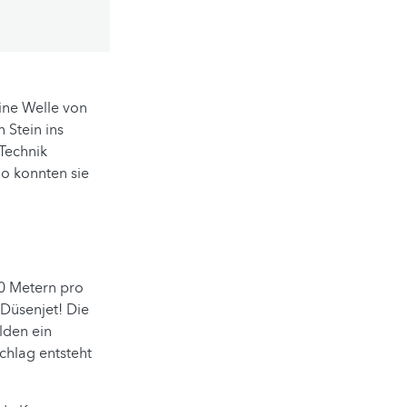
ine Welle von
n Stein ins
Technik
So konnten sie
00 Metern pro
 Düsenjet! Die
lden ein
chlag entsteht