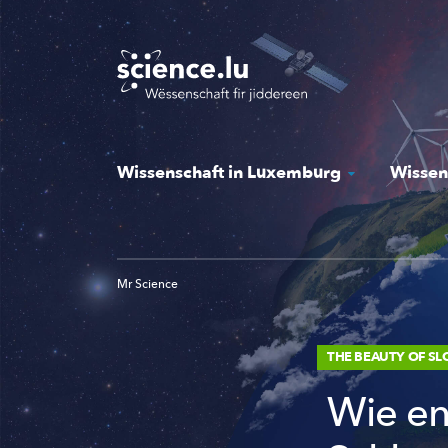
Skip
to
main
content
Wissenschaft in Luxemburg
Wissen
Mr Science
THE BEAUTY OF S
Wie en