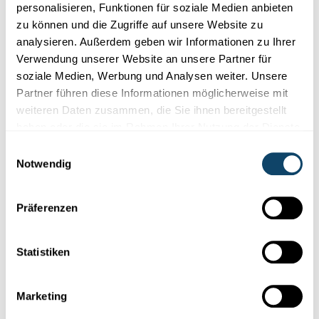
personalisieren, Funktionen für soziale Medien anbieten
zu können und die Zugriffe auf unsere Website zu
analysieren. Außerdem geben wir Informationen zu Ihrer
Verwendung unserer Website an unsere Partner für
soziale Medien, Werbung und Analysen weiter. Unsere
Partner führen diese Informationen möglicherweise mit
weiteren Daten zusammen, die Sie ihnen bereitgestellt
haben oder die sie im Rahmen Ihrer Nutzung der Dienste
gesammelt haben.
Einwilligungsauswahl
Notwendig
Präferenzen
UM MIERESBUEDEM
Firwat gouf de Malaysia Fliger nach ëmmer
Statistiken
net fonnt?
D’Sich nom Fliger aus Malaysia geet weider! Trotz moderner
Technologie: Firwat as et sou schwéier eppes um
Marketing
Mieresbuedem
erëmzefannen?