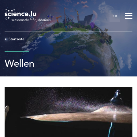
Skip
to
FR
main
content
Startseite
Wellen