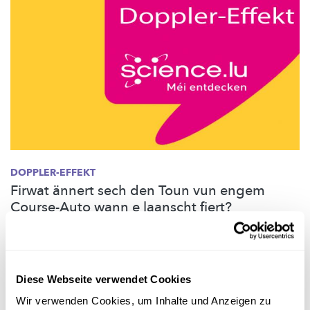
DOPPLER-EFFEKT
Firwat ännert sech den Toun vun engem
Course-Auto wann e laanscht fiert?
Dat ass iech jo bestëmmt scho méi dacks am Alldag opgefall.
Den Toun vun der Siren oder vun der Tut ass méi héich wann
den Auto op eis zoukënnt, a méi déif wann en vun eis ewech
fiert. Ma wourunner ...
Diese Webseite verwendet Cookies
Wir verwenden Cookies, um Inhalte und Anzeigen zu
FNR