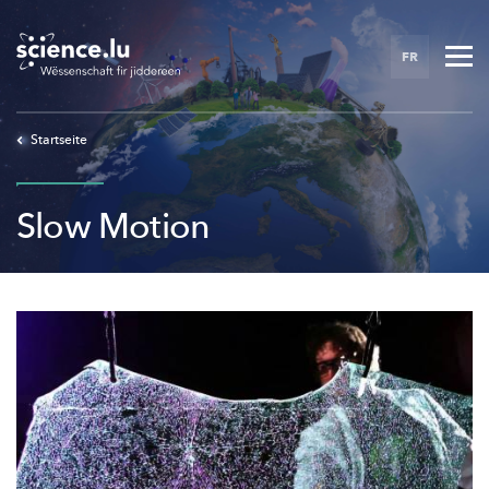
Skip
to
FR
main
content
Startseite
Slow Motion