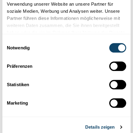
Verwendung unserer Website an unsere Partner für
soziale Medien, Werbung und Analysen weiter. Unsere
Partner führen diese Informationen möglicherweise mit
weiteren Daten zusammen, die Sie ihnen bereitgestellt
haben oder die sie im Rahmen Ihrer Nutzung der Dienste
gesammelt haben.
Einwilligungsauswahl
Notwendig
THE BEAUTY OF SLOW MOTION
Wieso kann Eis eine Explosion erzeugen?
Präferenzen
Wie kann man mit einer
Plastikflasche,
etwas Wasser und
Trockeneis eine Explosion erzeugen?
Statistiken
FNR
Marketing
Details zeigen