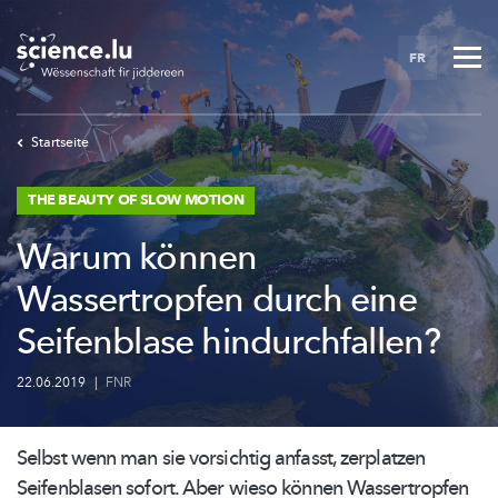
Skip
to
FR
main
content
Startseite
THE BEAUTY OF SLOW MOTION
Warum können
Wassertropfen durch eine
Seifenblase hindurchfallen?
22.06.2019
|
FNR
Selbst wenn man sie vorsichtig anfasst, zerplatzen
Seifenblasen sofort. Aber wieso können Wassertropfen