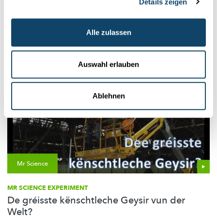
Details zeigen
Das
„LUX:plorations“-Projekt
verbindet Kunst und Forschung:
Lokale Künstler und
Wissenschaftler
haben zusammen 8
Kurzges...
Alle zulassen
University of Luxembourg
Auswahl erlauben
Ablehnen
Mr Science
MR SCIENCE EXPERIMENT
De gréisste kënschtleche Geysir vun der
Welt?