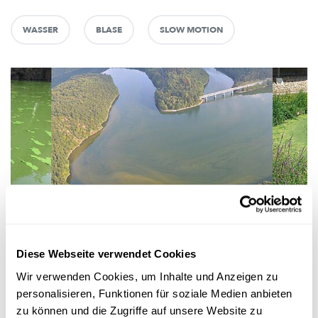
WASSER
BLASE
SLOW MOTION
Wissenschaft in der Gesellschaft
Diese Webseite verwendet Cookies
BLOOMIN‘ ALGAE APP
So können Bürger helfen, Blaualgen in
Wir verwenden Cookies, um Inhalte und Anzeigen zu
Luxemburgs Gewässern zu überwachen
personalisieren, Funktionen für soziale Medien anbieten
zu können und die Zugriffe auf unsere Website zu
Mit der
Smartphone-App
Bloomin‘ Algae kann jeder in