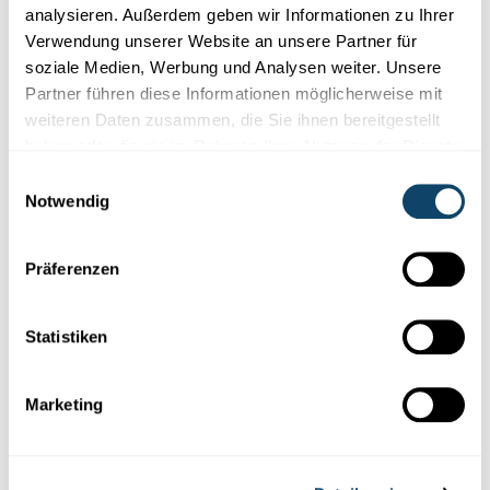
Luxemburg
Wissenschaftlern
am LIST helfen,
Cyanobakterien
analysieren. Außerdem geben wir Informationen zu Ihrer
frühzeitig...
Verwendung unserer Website an unsere Partner für
soziale Medien, Werbung und Analysen weiter. Unsere
LIST
Partner führen diese Informationen möglicherweise mit
weiteren Daten zusammen, die Sie ihnen bereitgestellt
haben oder die sie im Rahmen Ihrer Nutzung der Dienste
gesammelt haben.
Einwilligungsauswahl
Notwendig
Präferenzen
Statistiken
Wissenschaft in der Gesellschaft
Marketing
SCIENCE MEETS ART
Wissenschaftscomic: Die Abenteuer von
Tuwwo, dem Wassermolekül