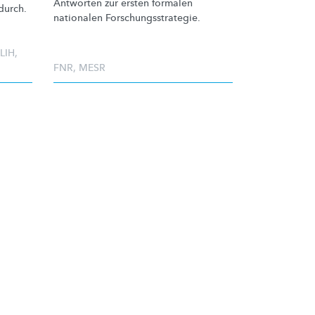
Antworten zur ersten formalen
durch.
nationalen
Forschungsstrategie.
LIH
,
FNR
,
MESR