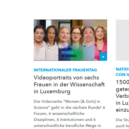
NATI
INTERNATIONALER
FRAUENTAG
CON-V
Videoportraits von sechs
1500
Frauen in der Wissenschaft
gete
in Luxemburg
Verb
Die Videoreihe "Women [& Girls] in
in L
Science" geht in die nächste Runde! 6
einz
Frauen, 6
wissenschaftliche
Disziplinen, 6 Institutionen und 6
Die St
unterschiedliche
berufliche Wege in
auch h