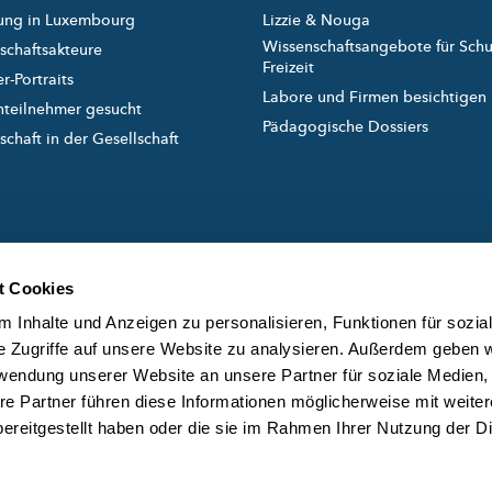
ung in Luxembourg
Lizzie & Nouga
Wissenschaftsangebote für Sch
schaftsakteure
Freizeit
r-Portraits
Labore und Firmen besichtigen
nteilnehmer gesucht
Pädagogische Dossiers
chaft in der Gesellschaft
t Cookies
 Inhalte und Anzeigen zu personalisieren, Funktionen für sozia
e Zugriffe auf unsere Website zu analysieren. Außerdem geben w
rwendung unserer Website an unsere Partner für soziale Medien
created and managed by
ÜB
re Partner führen diese Informationen möglicherweise mit weite
DA
ereitgestellt haben oder die sie im Rahmen Ihrer Nutzung der D
KO