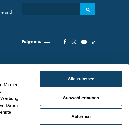
ule und
Folge uns
Alle zulassen
le Medien
ir
Auswahl erlauben
, Werbung
ER SCIENCE.LU
NUTZUNGSBEDINGUNGEN
ren Daten
S SCIENCE.LU-TEAM
DATENSCHUTZLINIEN
ienste
Ablehnen
NTAKT
COOKIE RICHTLINIEN