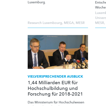
Luxemburg.
Entsch
Wochen
Luxemb
Univer
Research Luxembourg
,
MEGA
,
MESR
MESR
,
VIELVERSPRECHENDER
AUSBLICK
1,44 Milliarden EUR für
Hochschulbildung und
Forschung für 2018-2021
Das Ministerium für
Hochschulwesen