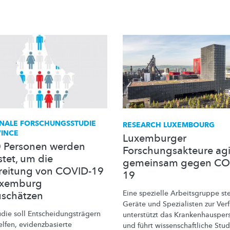
ONALE
FORSCHUNGSSTUDIE
RESEARCH LUXEMBOURG
INCE
Luxemburger
 Personen werden
Forschungsakteure ag
stet, um die
gemeinsam gegen CO
reitung von COVID-19
19
uxemburg
Eine spezielle Arbeitsgruppe ste
uschätzen
Geräte und Spezialisten zur Ver
udie soll
Entscheidungsträgern
unterstützt das
Krankenhausper
elfen,
evidenzbasierte
und führt
wissenschaftliche
Stud