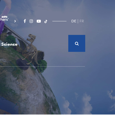
DE
FR
 Science