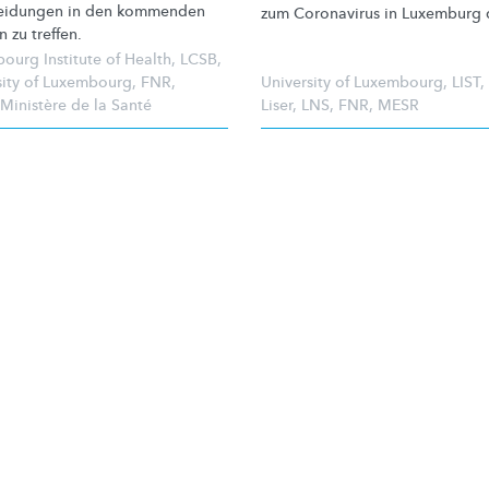
eidungen
in den kommenden
zum Coronavirus in Luxemburg 
 zu treffen.
ourg Institute of Health
,
LCSB
,
sity of Luxembourg
,
FNR
,
University of Luxembourg
,
LIST
,
Ministère de la Santé
Liser
,
LNS
,
FNR
,
MESR