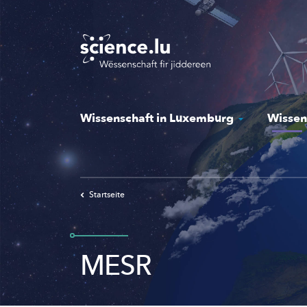
Skip
to
main
content
Wissenschaft in Luxemburg
Wissen
Startseite
MESR