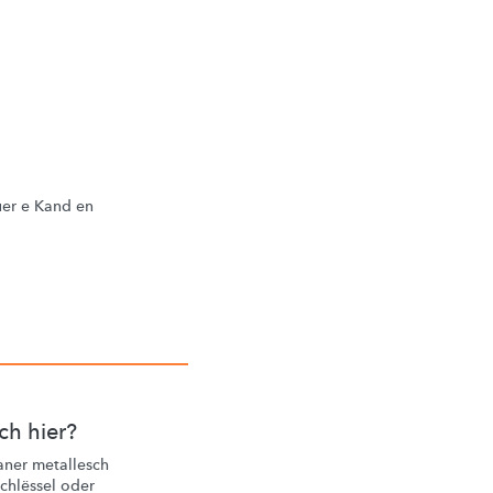
uer e Kand en
ch hier?
aner metallesch
chlëssel
oder