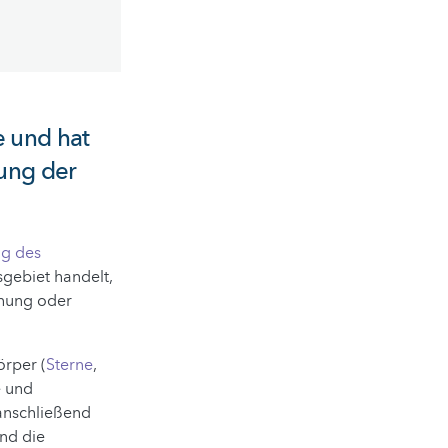
e und hat
gung der
ng des
sgebiet handelt,
chung oder
örper (
Sterne
,
e und
anschließend
nd die