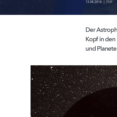
13.08.2014
|
FNR
Der Astroph
Kopf in den 
und Planete