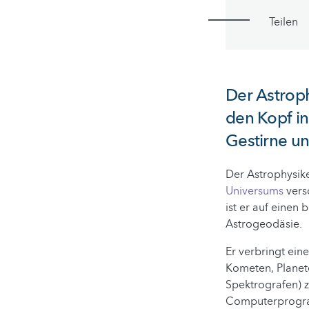
Teilen
Der Astroph
den Kopf in
Gestirne un
Der Astrophysik
Universums
versc
ist er auf einen
Astrogeodäsie.
Er verbringt ein
Kometen, Planete
Spektrografen) 
Computerprogra