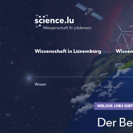
Skip
to
main
content
Wissenschaft in Luxemburg
Wissen
Wissen
WELCHE JOBS GIBT
Der Be