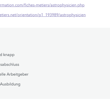
ormation.com/fiches-metiers/astrophysicien.php
etiers.net/orientation/p1_193989/astrophysicien
nd knapp
sabschluss
elle Arbeitgeber
 Ausbildung