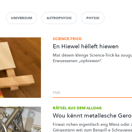
UNIVERSUM
ASTROPHYSIK
PHYSIK
SCIENCE-TRICK
En Hiewel hëlleft hiewen
Mat dësem klenge Science-Trick ka soug
Erwuessenen
„ophiewen“.
FNR
RÄTSEL AUS DEM ALLDAG
Wou kënnt metallesche Gero
Firwat richen eigentlech eng Mënz oder 
Géigestänn wéi zum Beispill e
Schrauwes