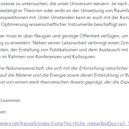
rozesse zu untersuchen, die unser Universum steuern. Je nach 
 bestätigt er Theorien oder wirkt an der Umsetzung von Raumf
expeditionen mit. Unter Umständen kann er auch mit der Kon
ptimierung wissenschaftlicher Instrumente beschäftigt sein.
er muss er über Neugier und geistige Offenheit verfügen, um
ig zu erweitern. Neben seiner Laborarbeit verbringt einen Groß
eiten, der Erstellung von Publikationen und dem Austausch mi
n im Rahmen von Konferenzen und Kolloquien.
ine Naturwissenschaft, die sich mit der Erforschung natürlich
 auf die Materie und die Energie sowie deren Entwicklung in 
e ist von einem stark theoretischen Ansatz geprägt, der die Ex
 Kroemmer
en:
etiers.net/france5/index-fr.php?inc=fiche_metier&idDoc=p1