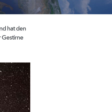
und hat den
r Gestirne