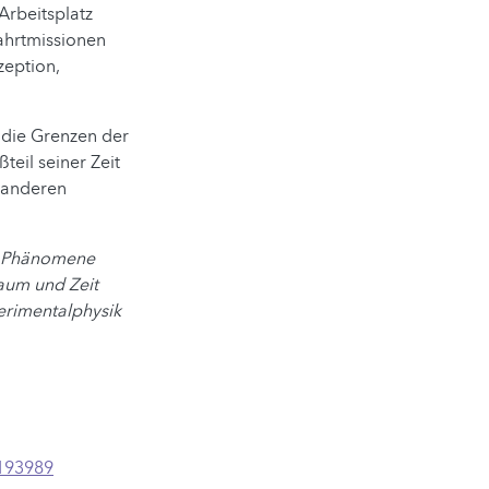
Arbeitsplatz
ahrtmissionen
zeption,
 die Grenzen der
teil seiner Zeit
t anderen
er Phänomene
Raum und Zeit
perimentalphysik
_193989