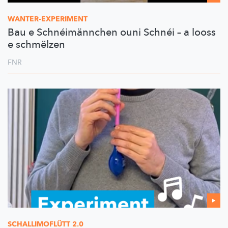
WANTER-EXPERIMENT
Bau e Schnéimännchen ouni Schnéi – a looss
e schmëlzen
FNR
SCHALLIMOFLÜTT
2.0