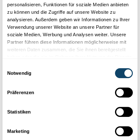
personalisieren, Funktionen für soziale Medien anbieten
zu können und die Zugriffe auf unsere Website zu
Experimentieren
analysieren. Außerdem geben wir Informationen zu Ihrer
Verwendung unserer Website an unsere Partner für
soziale Medien, Werbung und Analysen weiter. Unsere
WANTER-EXPERIMENT
Bau e Schnéimännchen ouni Schnéi – a looss
Partner führen diese Informationen möglicherweise mit
e schmëlzen
weiteren Daten zusammen, die Sie ihnen bereitgestellt
haben oder die sie im Rahmen Ihrer Nutzung der Dienste
FNR
gesammelt haben.
Einwilligungsauswahl
Notwendig
Präferenzen
Statistiken
Marketing
Mr Science