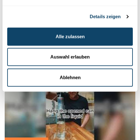
FLECKECHIMIE
Details zeigen
Firwat gi munch Flecken just schwéier aus de
Kleeder eraus?
Alle zulassen
Munch Flecke verschwannen einfach an der
Wäschmaschinn.
Anerer si vill méi haartnäckeg an nees anerer ginn iwwerhaapt
ne...
Auswahl erlauben
FNR
Ablehnen