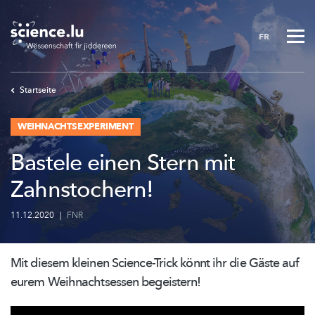
Skip
to
FR
main
content
Startseite
WEIHNACHTSEXPERIMENT
Bastele einen Stern mit
Zahnstochern!
11.12.2020
|
FNR
Mit diesem kleinen Science-Trick könnt ihr die Gäste auf
eurem
Weihnachtsessen
begeistern!