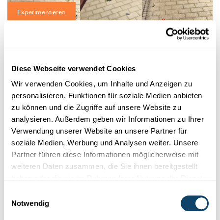
Experimentieren
ENERGIE DER SONNE
Welcher Luftballon platzt schneller in der
Sonne?
Diese Webseite verwendet Cookies
FNR
Wir verwenden Cookies, um Inhalte und Anzeigen zu
personalisieren, Funktionen für soziale Medien anbieten
zu können und die Zugriffe auf unsere Website zu
analysieren. Außerdem geben wir Informationen zu Ihrer
Verwendung unserer Website an unsere Partner für
soziale Medien, Werbung und Analysen weiter. Unsere
Partner führen diese Informationen möglicherweise mit
weiteren Daten zusammen, die Sie ihnen bereitgestellt
haben oder die sie im Rahmen Ihrer Nutzung der Dienste
gesammelt haben.
Einwilligungsauswahl
Experimentieren
Notwendig