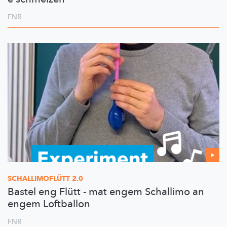
FNR
SCHALLIMOFLÜTT
2.0
Bastel eng Flütt - mat engem Schallimo an
engem Loftballon
FNR