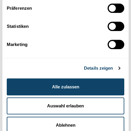
WANTER-EXPERIMENT
Präferenzen
Bau e Schnéimännchen ouni Schnéi – a looss
e schmëlzen
FNR
Statistiken
Marketing
Details zeigen
Alle zulassen
Experimentieren
Auswahl erlauben
SCHALLIMOFLÜTT 2.0
Bastel eng Flütt - mat engem Schallimo an
Ablehnen