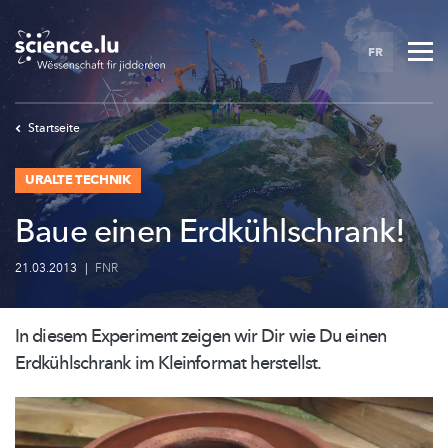
Skip
to
FR
main
content
Startseite
URALTE TECHNIK
Baue einen Erdkühlschrank!
21.03.2013
|
FNR
In diesem Experiment zeigen wir Dir wie Du einen
Erdkühlschrank
im Kleinformat herstellst.