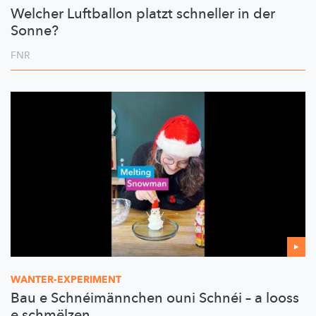
Welcher Luftballon platzt schneller in der
Sonne?
FNR
WANTER-EXPERIMENT
Bau e Schnéimännchen ouni Schnéi – a looss
e schmëlzen