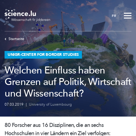
Skip
to
FR
main
content
Startseite
UNIGR-CENTER FOR BORDER STUDIES
Welchen Einfluss haben
Grenzen auf Politik, Wirtschaft
und Wissenschaft?
07.03.2019
|
University of Luxembourg
80 Forscher aus 16 Disziplinen, die an sechs
Hochschulen in vier Ländern ein Ziel verfolgen: