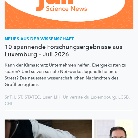
NEUES AUS DER WISSENSCHAFT
10 spannende Forschungsergebnisse aus
Luxemburg – Juli 2026
Kann der Klimaschutz Unternehmen helfen, Energiekosten zu
sparen? Und setzen soziale Netzwerke Jugendliche unter
Stress? Die neuesten
wissenschaftlichen
Nachrichten des
Großherzogtums.
SnT
,
LIST
,
STATEC
,
Liser
,
LIH
,
Université du Luxembourg
,
LCSB
,
CHL