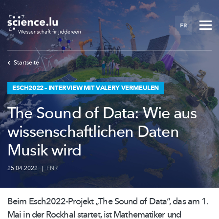
Skip
to
FR
main
content
Startseite
ESCH2022 – INTERVIEW MIT VALERY VERMEULEN
The Sound of Data: Wie aus
wissenschaftlichen Daten
Musik wird
25.04.2022
|
FNR
Beim
Esch2022-Projekt
„The Sound of Data“, das am 1.
Mai in der Rockhal startet, ist Mathematiker und