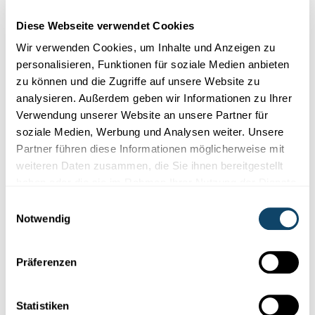
Veranstaltung
Diese Webseite verwendet Cookies
Wir verwenden Cookies, um Inhalte und Anzeigen zu
Du verwendest wissenschaftliche Daten,
personalisieren, Funktionen für soziale Medien anbieten
zu können und die Zugriffe auf unsere Website zu
um Musik zu produzieren. Inwieweit
analysieren. Außerdem geben wir Informationen zu Ihrer
glaubst Du, dass dieser kreative Prozess
Verwendung unserer Website an unsere Partner für
umgekehrt auch für die Wissenschaft
soziale Medien, Werbung und Analysen weiter. Unsere
Partner führen diese Informationen möglicherweise mit
nützlich sein kann?
weiteren Daten zusammen, die Sie ihnen bereitgestellt
Normalerweise werden Daten visualisiert. Wenn man sie
haben oder die sie im Rahmen Ihrer Nutzung der Dienste
ergänzend dazu auch noch sonifiziert, kann man mitunter
gesammelt haben.
Einwilligungsauswahl
neue Elemente und Strukturen entdecken. Ich arbeite
Notwendig
aktuell mit Körperdaten und muss deshalb neue
Möglichkeiten suchen, mit denen ich 3D-Daten
Präferenzen
sonifizieren kann. Es geht um die Verbindung von
Geometrie und Sound. Bei meinem Projekt zur
Sonifikation des Schwarze Lochs stand ich vor der
Statistiken