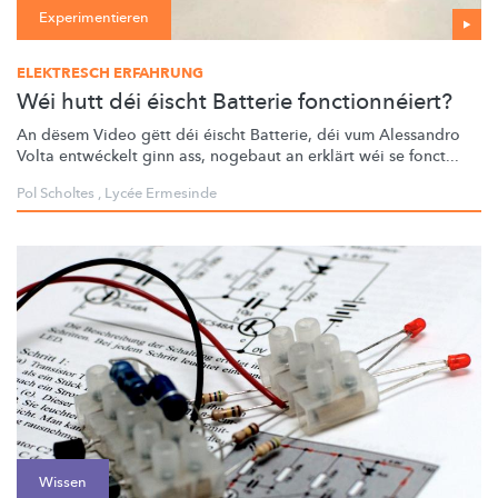
Experimentieren
ELEKTRESCH ERFAHRUNG
Wéi hutt déi éischt Batterie fonctionnéiert?
An dësem Video gëtt déi éischt Batterie, déi vum Alessandro
Volta entwéckelt ginn ass, nogebaut an erklärt wéi se fonct...
Pol Scholtes
,
Lycée Ermesinde
Wissen