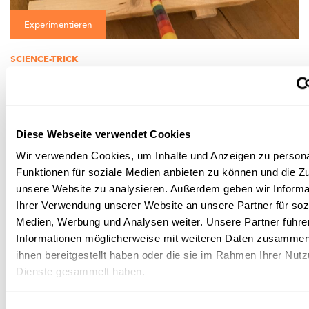
Experimentieren
SCIENCE-TRICK
En Hiewel hëlleft hiewen
Mat dësem klenge Science-Trick ka souguer e Kand en
Erwuessenen
„ophiewen“.
FNR
Diese Webseite verwendet Cookies
Wir verwenden Cookies, um Inhalte und Anzeigen zu persona
Funktionen für soziale Medien anbieten zu können und die Zug
unsere Website zu analysieren. Außerdem geben wir Informa
Ihrer Verwendung unserer Website an unsere Partner für soz
Medien, Werbung und Analysen weiter. Unsere Partner führe
Informationen möglicherweise mit weiteren Daten zusammen,
ihnen bereitgestellt haben oder die sie im Rahmen Ihrer Nut
Dienste gesammelt haben.