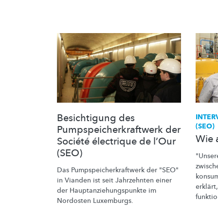
Besichtigung des
INTER
(SEO)
Pumpspeicherkraftwerk der
Wie 
Société électrique de l’Our
(SEO)
"Unser
zwisc
Das
Pumpspeicherkraftwerk
der "SEO"
konsum
in Vianden ist seit Jahrzehnten einer
erklärt
der
Hauptanziehungspunkte
im
funktio
Nordosten Luxemburgs.