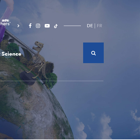
DE
FR
 Science