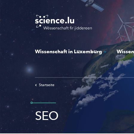
Skip
to
main
content
Wissenschaft in Luxemburg
Wissen
Startseite
SEO