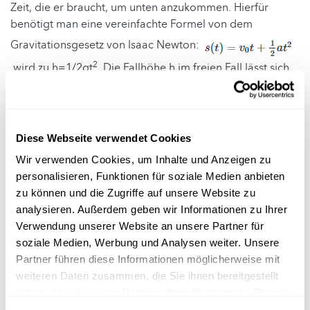
Zeit, die er braucht, um unten anzukommen. Hierfür
benötigt man eine vereinfachte Formel von dem
Gravitationsgesetz von Isaac Newton:
2
wird zu h=1/2gt
. Die Fallhöhe h im freien Fall lässt sich
mit der Formel h=1/2gt2 berechnen, wobei t die Zeit ist,
die seit Beginn des freien Falls vergangen ist. Der
Nachteil dieser Methode ist, dass schon einige
Zehntelsekunden in der Zeitmessung große Unterschiede
Diese Webseite verwendet Cookies
im Resultat ausmachen können. Um einen genaueren
Wir verwenden Cookies, um Inhalte und Anzeigen zu
Wert zu erhalten, sollte man mehrmals die Zeit des Falls
personalisieren, Funktionen für soziale Medien anbieten
stoppen und davon dann den Durchschnitt nehmen. Auch
zu können und die Zugriffe auf unsere Website zu
sollte man bedenken, dass der Schall des Aufpralls am
analysieren. Außerdem geben wir Informationen zu Ihrer
Boden noch einige hundertstel Sekunden braucht, um
Verwendung unserer Website an unsere Partner für
wieder oben bei der Person anzukommen, die dann erst
soziale Medien, Werbung und Analysen weiter. Unsere
die Zeit stoppt. Die Zeit wird also sehr leicht zu lange
Partner führen diese Informationen möglicherweise mit
eingeschätzt, was auch wiederum einen relativ großen
weiteren Daten zusammen, die Sie ihnen bereitgestellt
Einfluss auf das Resultat hat.
haben oder die sie im Rahmen Ihrer Nutzung der Dienste
gesammelt haben.