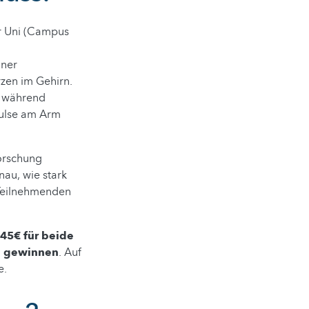
er Uni (Campus
iner
zen im Gehirn.
) während
pulse am Arm
Forschung
nau, wie stark
 Teilnehmenden
 45€ für beide
u gewinnen
. Auf
e.