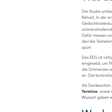
Die Studie umfa
Belval). In der 
Gedächtnisleistu
schmerzlindernd
Dafür messen wi
der/die Teilnehm
spürt.
Das EEG ist völl
eingesetzt, um P
die Schmerzen s
an. Die kontroll
Als Dankeschön 
Termine
, sowie
Wunsch geben wi