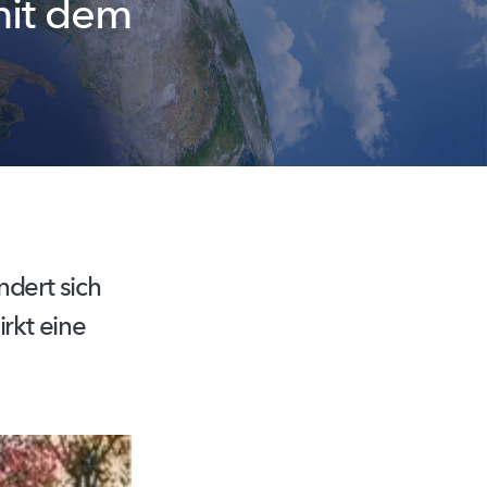
it dem
dert sich
rkt eine