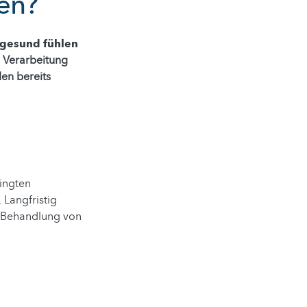
men?
gesund fühlen
ie Verarbeitung
en bereits
dingten
Langfristig
r Behandlung von