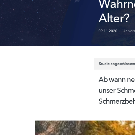
Wahrn
Alter?
09.11.2020
|
Univer
Studie abgeschlossen
Ab wann neh
unser
Schme
Schmerzbe