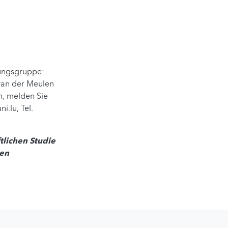
ungsgruppe:
van der Meulen
n, melden Sie
i.lu, Tel.
tlichen Studie
den