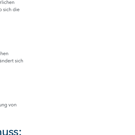
rlichen
 sich die
chen
ndert sich
tung von
uss: