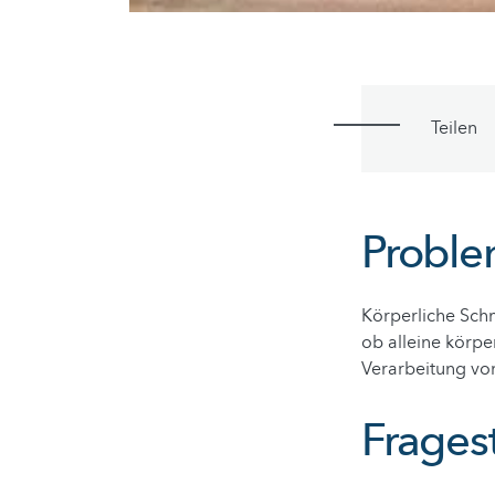
Teilen
Proble
Körperliche Schm
ob alleine körp
Verarbeitung vo
Fragest