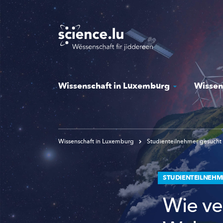
Skip
to
main
content
Wissenschaft in Luxemburg
Wissen
Wissenschaft in Luxemburg
Studienteilnehmer gesucht
STUDIENTEILNEHM
Wie ve