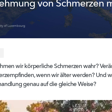
ehmung von Schmerzen m
sity of Luxembourg
men wir körperliche Schmerzen wahr? Verän
rzempfinden,
wenn wir älter werden? Und wi
handlung
genau auf die gleiche Weise?