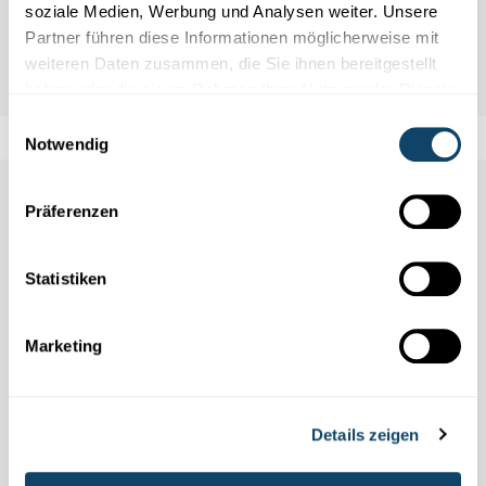
soziale Medien, Werbung und Analysen weiter. Unsere
Partner führen diese Informationen möglicherweise mit
weiteren Daten zusammen, die Sie ihnen bereitgestellt
haben oder die sie im Rahmen Ihrer Nutzung der Dienste
gesammelt haben.
Einwilligungsauswahl
Notwendig
Auch in dieser Rubrik
Präferenzen
Statistiken
Marketing
Details zeigen