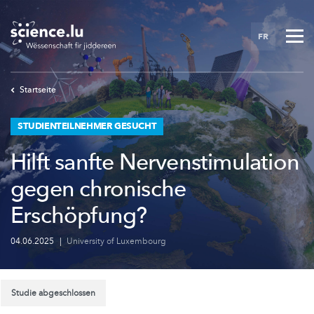
Skip
to
FR
main
content
Startseite
STUDIENTEILNEHMER GESUCHT
Hilft sanfte Nervenstimulation
gegen chronische
Erschöpfung?
04.06.2025
|
University of Luxembourg
Studie abgeschlossen