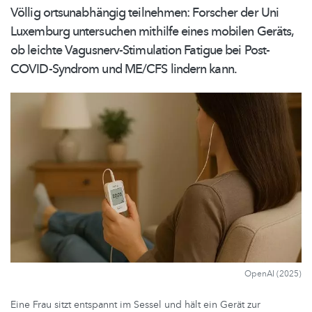
Völlig
ortsunabhängig
teilnehmen: Forscher der Uni
Luxemburg untersuchen mithilfe eines mobilen Geräts,
ob leichte
Vagusnerv-Stimulation
Fatigue bei
Post-
COVID-Syndrom
und ME/CFS lindern kann.
OpenAI (2025)
Eine Frau sitzt entspannt im Sessel und hält ein Gerät zur