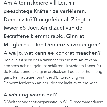
Am Alter riskéiere vill Leit hir
geeschtege Kräften ze verléieren.
Demenz trëfft ongeféier all Zéngten
iwwer 65 Joer. An d'Zuel vun de
Betraffene klëmmt rapid. Ginn et
Méiglechkeeten Demenz virzebeugen?
A wa jo, wat kann ee konkret maachen?
Heele léisst sech des Krankheet bis elo net. An et kann
een sech och net géint se schützen. Trotzdeem kanns Du
de Risiko dement ze ginn erofsetzen. Fuerscher hunn eng
ganz Rei Facteure fonnt, déi d'Entwécklung vun
Demenz fërderen - an déi jidderee liicht evitéiere kann.
A wéi eng wären dat?
D'Weltgesondheetsorganisatioun WHO recommandéiert