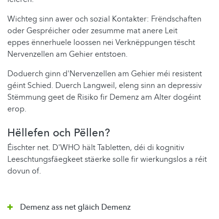
Wichteg sinn awer och sozial Kontakter: Frëndschaften
oder Gespréicher oder zesumme mat anere Leit
eppes ënnerhuele loossen nei Verknëppungen tëscht
Nervenzellen am Gehier entstoen.
Doduerch ginn d'Nervenzellen am Gehier méi resistent
géint Schied. Duerch Langweil, eleng sinn an depressiv
Stëmmung geet de Risiko fir Demenz am Alter dogéint
erop.
Hëllefen och Pëllen?
Éischter net. D'WHO hält Tabletten, déi di kognitiv
Leeschtungsfäegkeet stäerke solle fir wierkungslos a réit
dovun of.
Demenz ass net gläich Demenz