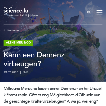
Skip
to
FR
main
content
Startseite
ALZHEIMER & CO
Kann een Demenz
virbeugen?
19.02.2020
|
FNR
Millioune Mënsche leiden ënner Demenz - an hir Unzuel
klëmmt rapid. Gëtt et eng
Méiglechkeet,
d'Ofhuele vun
de geeschtege Kräfte virzebeugen? A wa jo, wéi eng?