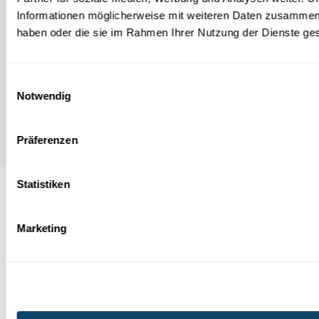
Informationen möglicherweise mit weiteren Daten zusammen, d
haben oder die sie im Rahmen Ihrer Nutzung der Dienste g
REPRODUKTIOUNSBIOLOGIE
Einwilligungsauswahl
Gewënnt bei der Befruchtung wierklech de
Notwendig
séierste Spermium?
FNR
Präferenzen
Statistiken
Folge
science.lu
Marketing
Diese Plugins sind ausgeblendet, weil Sie
Cookies im Zusammenhang mit sozialen
Netzwerken abgelehnt haben. Um sie zu