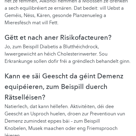
net ze fëmmen, Alkohol nëmmen a Moossen ze drénken
a sech equilibréiert ze ernären. Dat bedeit: vill Uebst a
Geméis, Nëss, Kären, gesonde Planzenueleg a
Mieresfësch mat vill Fett.
Gëtt et nach aner Risikofacteuren?
Jo, zum Beispill Diabetis a Blutthéichdrock,
Iwwergewiicht an héich Cholesterinwerter. Sou
Erkrankunge sollen dofir fréi a grëndlech behandelt ginn.
Kann ee säi Geescht da géint Demenz
equipéieren, zum Beispill duerch
Rätselléisen?
Natierlech, dat kann hëllefen. Aktivitéiten, déi dee
Geescht an Usproch huelen, droen zur Preventioun vun
Demenz zumindest eppes bäi – zum Beispill
Knobelen, Musek maachen oder eng Friemsprooch
léieren.