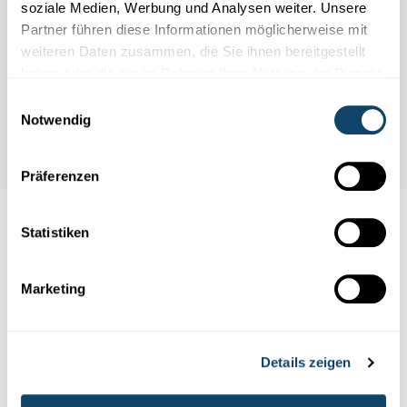
soziale Medien, Werbung und Analysen weiter. Unsere
Partner führen diese Informationen möglicherweise mit
weiteren Daten zusammen, die Sie ihnen bereitgestellt
haben oder die sie im Rahmen Ihrer Nutzung der Dienste
gesammelt haben.
Einwilligungsauswahl
Notwendig
Präferenzen
Statistiken
Auch interessant
MATERIALIEN
ERNEUERBARE ENERGIE
Marketing
PHOTOVOLTAIK
Details zeigen