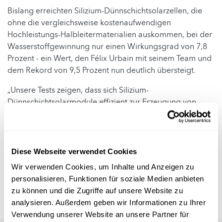
Bislang erreichten Silizium-Dünnschichtsolarzellen, die
ohne die vergleichsweise kostenaufwendigen
Hochleistungs-Halbleitermaterialien auskommen, bei der
Wasserstoffgewinnung nur einen Wirkungsgrad von 7,8
Prozent - ein Wert, den Félix Urbain mit seinem Team und
dem Rekord von 9,5 Prozent nun deutlich übersteigt.
„Unsere Tests zeigen, dass sich Silizium-
Dünnschichtsolarmodule effizient zur Erzeugung von
Wasserstoff einsetzen lassen“, sagt Uwe Rau, Leiter des
IEK-5, der eine weitere Erhöhung des Wirkungsgrads auf
über zehn Prozent für machbar hält. Der nächste Schritt
sei nun die Skalierung der Solarzellen auf größere
Diese Webseite verwendet Cookies
Flächen.
Wir verwenden Cookies, um Inhalte und Anzeigen zu
personalisieren, Funktionen für soziale Medien anbieten
Autor: Forschungszentrum Jülich
zu können und die Zugriffe auf unsere Website zu
Foto: Forschungszentrum Jülich
analysieren. Außerdem geben wir Informationen zu Ihrer
Verwendung unserer Website an unsere Partner für