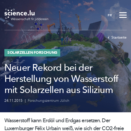
Skip
to
FR
main
content
Startseite
SOLARZELLEN FORSCHUNG
Neuer Rekord bei der
Herstellung von Wasserstoff
mit Solarzellen aus Silizium
24.11.2015
|
Forschungszentrum Jülich
Wasserstoff kann Erdöl und Erdgas ersetzen. Der
Luxemburger Félix Urbain weiß, wie sich der CO2-freie