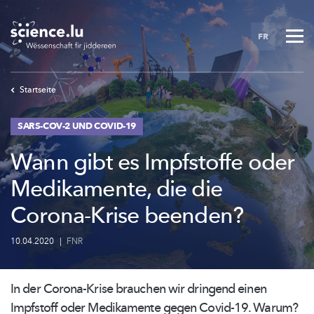
Skip
to
FR
main
content
Startseite
SARS-COV-2 UND COVID-19
Wann gibt es Impfstoffe oder
Medikamente, die die
Corona-Krise beenden?
10.04.2020
|
FNR
In der Corona-Krise brauchen wir dringend einen
Impfstoff oder Medikamente gegen Covid-19. Warum?