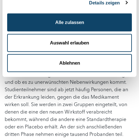
Behandlung von Menschen zugelassen werden. Das soll
Details zeigen
einerseits die Nebenwirkungen minimieren, andererseits
die gewünschten Wirkungen sicher feststellen.
Klinische
Alle zulassen
Studien
gliedern sich in drei Phasen. Die erste steht die
Verträglichkeit des Impfstoffes im Vordergrund. Diese
testen die Wissenschaftler an wenigen, gesunden
Auswahl erlauben
Probanden.
In der nächsten Phase erhalten einige hundert Freiwillige
Ablehnen
den Wirkstoff. Jetzt soll festgestellt werden, ob die
erwünschte Wirkung eintritt, welche Dosis dafür nötig ist
und ob es zu unerwünschten Nebenwirkungen kommt.
Studienteilnehmer sind ab jetzt häufig Personen, die an
der Erkrankung leiden, gegen die das Medikament
wirken soll. Sie werden in zwei Gruppen eingeteilt, von
denen die eine den neuen Wirkstoff verabreicht
bekommt, während die andere eine Standardtherapie
oder ein Placebo erhält. An der sich anschließenden
dritten Phase nehmen einige tausend Probanden teil.