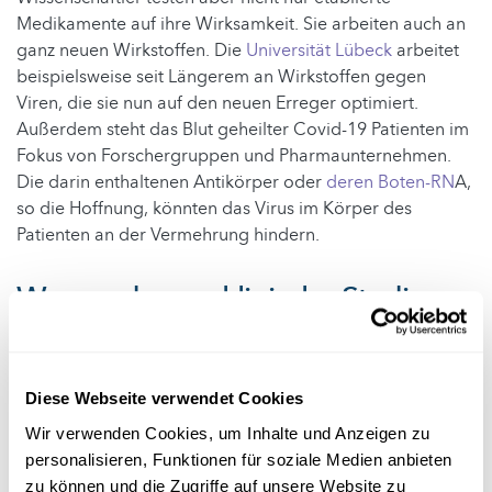
Medikamente auf ihre Wirksamkeit. Sie arbeiten auch an
ganz neuen Wirkstoffen. Die
Universität Lübeck
arbeitet
beispielsweise seit Längerem an Wirkstoffen gegen
Viren, die sie nun auf den neuen Erreger optimiert.
Außerdem steht das Blut geheilter Covid-19 Patienten im
Fokus von Forschergruppen und Pharmaunternehmen.
Die darin enthaltenen Antikörper oder
deren Boten-RN
A,
so die Hoffnung, könnten das Virus im Körper des
Patienten an der Vermehrung hindern.
Warum dauern klinische Studien
so lange?
Medikamente sollen heilen – und nicht durch
Diese Webseite verwendet Cookies
Nebenwirkungen krank machen. Um Nebenwirkungen
Wir verwenden Cookies, um Inhalte und Anzeigen zu
auszuschließen, sind umfangreiche Studien nötig. Bei
personalisieren, Funktionen für soziale Medien anbieten
neuen Wirkstoffen dauern sie mehrere Jahre. Erst danach
zu können und die Zugriffe auf unsere Website zu