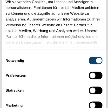
Wir verwenden Cookies, um Inhalte und Anzeigen zu
personalisieren, Funktionen für soziale Medien anbieten
zu können und die Zugriffe auf unsere Website zu
analysieren. Außerdem geben wir Informationen zu Ihrer
Mr Science
Verwendung unserer Website an unsere Partner für
soziale Medien, Werbung und Analysen weiter. Unsere
FLECKECHIMIE
Partner führen diese Informationen möglicherweise mit
Firwat gi munch Flecken just schwéier aus de
weiteren Daten zusammen, die Sie ihnen bereitgestellt
Kleeder eraus?
haben oder die sie im Rahmen Ihrer Nutzung der Dienste
Munch Flecke verschwannen einfach an der
Wäschmaschinn.
gesammelt haben.
Einwilligungsauswahl
Anerer si vill méi haartnäckeg an nees anerer ginn iwwerhaapt
Notwendig
ne...
FNR
Präferenzen
Statistiken
Marketing