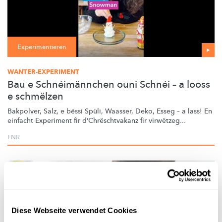
Experimentieren
WANTER-EXPERIMENT
Bau e Schnéimännchen ouni Schnéi – a looss
e schmëlzen
Bakpolver, Salz, e bëssi Spüli, Waasser, Deko, Esseg – a lass! En
einfacht Experiment fir
d’Chrëschtvakanz
fir virwëtzeg...
FNR
Diese Webseite verwendet Cookies