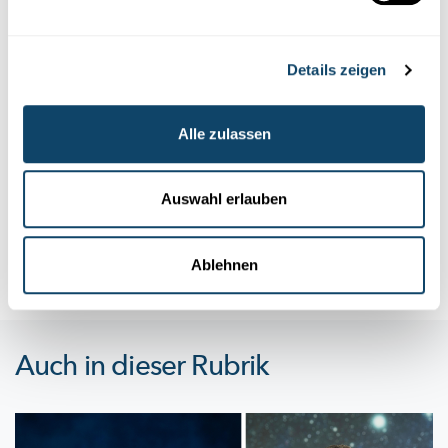
Details zeigen
Experimentieren
Alle zulassen
EXPERIMENT
Looss eng Béchs duerchsichteg ginn!
Auswahl erlauben
Eng Béchs besteet dach aus Metall - oder? Wéi soll déi dann
duerchsichteg ginn? Ma dat ass guer net sou schwéier an du k...
FNR
Ablehnen
Auch in dieser Rubrik