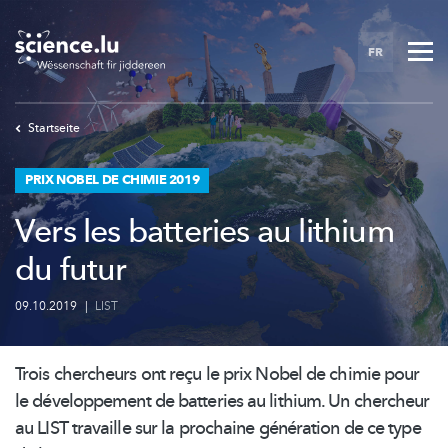
Skip
to
FR
main
content
Startseite
PRIX NOBEL DE CHIMIE 2019
Vers les batteries au lithium
du futur
09.10.2019
|
LIST
Trois chercheurs ont reçu le prix Nobel de chimie pour
le
développement
de batteries au lithium. Un chercheur
au LIST travaille sur la prochaine génération de ce type