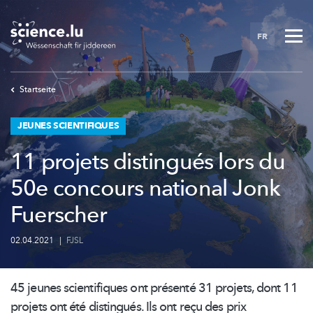
Skip
to
FR
main
content
Startseite
JEUNES SCIENTIFIQUES
11 projets distingués lors du
50e concours national Jonk
Fuerscher
02.04.2021
|
FJSL
45 jeunes scientifiques ont présenté 31 projets, dont 11
projets ont été distingués. Ils ont reçu des prix