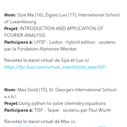
Nom:
Sijie Ma (16), Zigiao Luo (17), International School
of Luxembourg
Projet:
INTRODUCTION AND APPLICATION OF
FOURIER ANALYSIS
Participera à:
LIYSF - Lodon - hybrid edition : soutenu
par la Fondation Alphonse Weicker
Revisitez le stand virtuel de Sijie et Luo ici :
https://fjsl.illuxi.com/virtual_event/boot_view/631
Nom:
Max Gold (15), St. George’s International School
a.s.b.l.
Projet:
Using python to solve chemistry equations
Participera à:
TISF – Taipei : soutenu par Paul Wurth
Revisitez le stand virtuel de Max ici :